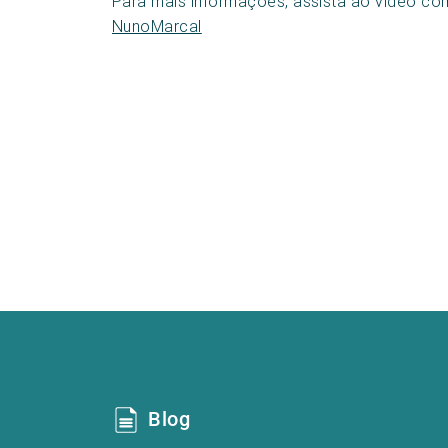
Para mais informações, assista ao vídeo co
NunoMarcal
Blog