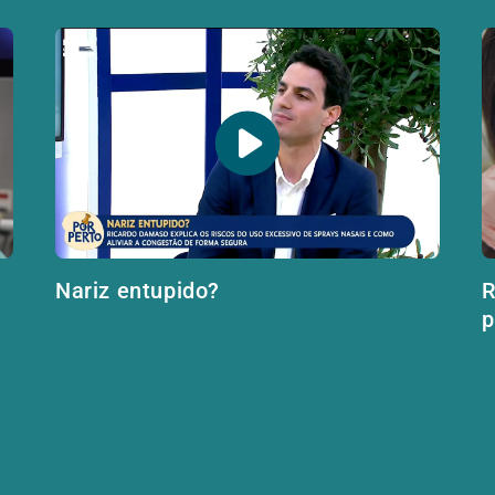
Nariz entupido?
R
p