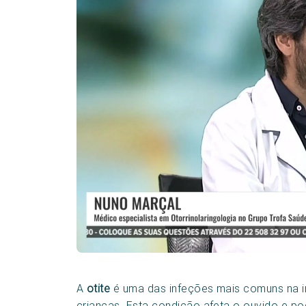
A
otite
é uma das infeções mais comuns na i
crianças. Esta condição afeta o ouvido e po