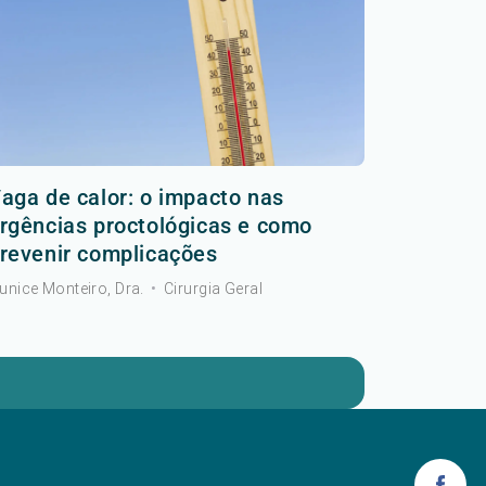
aga de calor: o impacto nas
rgências proctológicas e como
revenir complicações
unice Monteiro, Dra.
•
Cirurgia Geral