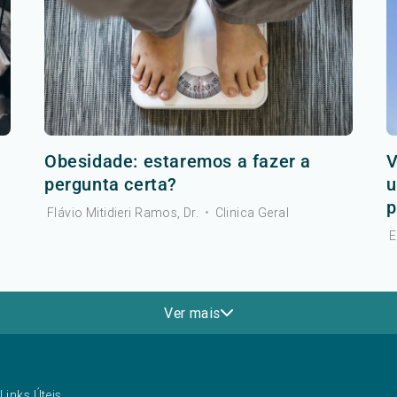
Obesidade: estaremos a fazer a
V
pergunta certa?
u
p
Flávio Mitidieri Ramos, Dr.
•
Clinica Geral
E
Ver mais
Links Úteis