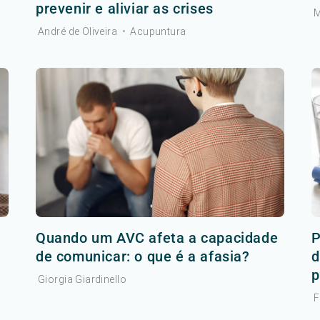
prevenir e aliviar as crises
M
André de Oliveira
•
Acupuntura
r
Quando um AVC afeta a capacidade
P
de comunicar: o que é a afasia?
d
p
Giorgia Giardinello
F