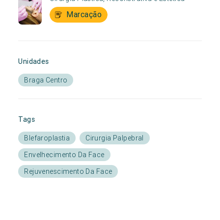
Marcação
Unidades
Braga Centro
Tags
Blefaroplastia
Cirurgia Palpebral
Envelhecimento Da Face
Rejuvenescimento Da Face