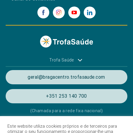
Trofa Saúde
geral@bragacentro.trofasaude.com
+351 253 140 700
(Chamada para a rede fixa nacional)
Este website utiliza cookies próprios e de terceiros para
Política de Privacidade e de Cookies
otimizar o seu funcionamento e proporcionar-lhe uma