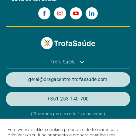
Trofa Saúde
geral@bragacentro.trofasaude.com
+351 253 140 700
(Chamada para a rede fixa nacional)
Este website utiliza cookies próprios e de terceiros para
Política de Privacidade e de Cookies
otimizar o seu funcionamento e proporcionar-lhe uma