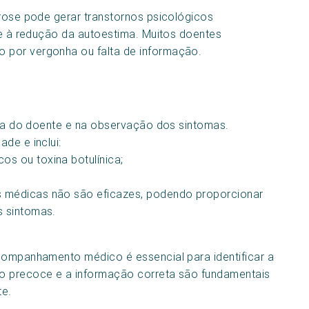
drose pode gerar transtornos psicológicos
l e à redução da autoestima. Muitos doentes
 por vergonha ou falta de informação.
ória do doente e na observação dos sintomas.
de e inclui:
os ou toxina botulínica;
s médicas não são eficazes, podendo proporcionar
s sintomas.
companhamento médico é essencial para identificar a
o precoce e a informação correta são fundamentais
te.