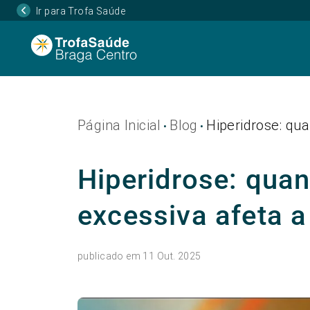
Ir para Trofa Saúde
Página Inicial
Blog
Hiperidrose: qua
•
•
Hiperidrose: quan
excessiva afeta a
publicado em 11 Out. 2025