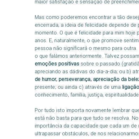
maior satisfação e sensação de preenchime
Mas como poderemos encontrar a tão dese
encerrada, a ideia de felicidade depende d
momento. O que é felicidade para mim hoje p
anos. E, naturalmente, o que promove senti
pessoa não significará o mesmo para outra
o que falámos anteriormente. Talvez possamo
emoções positivas
sobre o passado (gratidã
apreciando as dádivas do dia-a-dia; ou b) at
de humor, perseverança, apreciação da bele
presente; ou ainda c) através de uma
ligaçã
conhecimento, família, justiça, espiritualidade
Por tudo isto importa novamente lembrar qu
está não basta para que tudo se resolva. No
importância da capacidade que cada um de nó
ultrapassar obstáculos, de nos relacionarmo