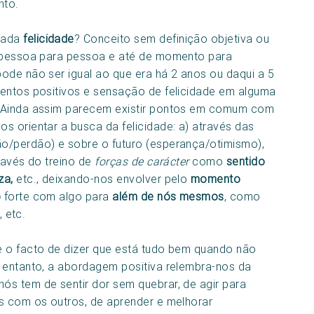
nto.
jada
felicidade
? Conceito sem definição objetiva ou
e pessoa para pessoa e até de momento para
ode não ser igual ao que era há 2 anos ou daqui a 5
mentos positivos e sensação de felicidade em alguma
. Ainda assim parecem existir pontos em comum com
s orientar a busca da felicidade: a) através das
o/perdão) e sobre o futuro (esperança/otimismo),
ravés do treino de
forças de carácter
como
sentido
za,
etc., deixando-nos envolver pelo
momento
o
forte com algo para
além de nós mesmos
, como
, etc.
e o facto de dizer que está tudo bem quando não
 entanto, a abordagem positiva relembra-nos da
s tem de sentir dor sem quebrar, de agir para
s com os outros, de aprender e melhorar