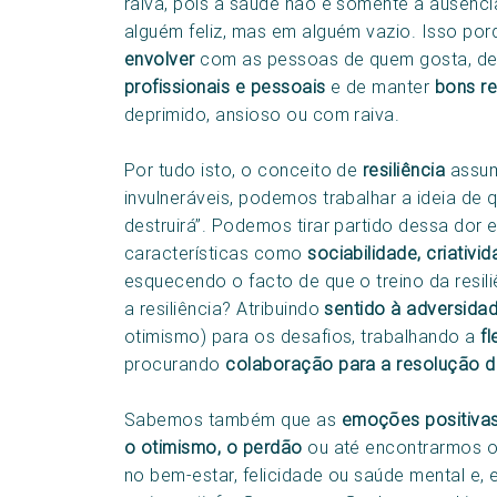
raiva, pois a saúde não é somente a ausênci
alguém feliz, mas em alguém vazio. Isso por
envolver
com as pessoas de quem gosta, de
profissionais e pessoais
e de manter
bons r
deprimido, ansioso ou com raiva.
Por tudo isto, o conceito de
resiliência
assum
invulneráveis, podemos trabalhar a ideia de
destruirá”. Podemos tirar partido dessa do
características como
sociabilidade, criativ
esquecendo o facto de que o treino da resili
a resiliência? Atribuindo
sentido à adversida
otimismo) para os desafios, trabalhando a
f
procurando
colaboração para a resolução 
Sabemos também que as
emoções positiva
o otimismo, o perdão
ou até encontrarmos 
no bem-estar, felicidade ou saúde mental e, 