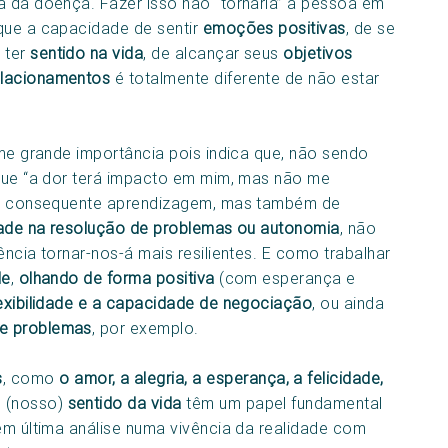
a da doença. Fazer isso não “tornaria” a pessoa em
que a capacidade de sentir
emoções positivas
, de se
 ter
sentido na vida
, de alcançar seus
objetivos
elacionamentos
é totalmente diferente de não estar
e grande importância pois indica que, não sendo
 que “a dor terá impacto em mim, mas não me
r e consequente aprendizagem, mas também de
idade na resolução de problemas ou autonomia
, não
ência tornar-nos-á mais resilientes. E como trabalhar
de
,
olhando de forma positiva
(com esperança e
lexibilidade e a capacidade de negociação
, ou ainda
de problemas
, por exemplo.
s
, como
o amor, a alegria, a esperança, a felicidade,
o (nosso)
sentido da vida
têm um papel fundamental
em última análise numa vivência da realidade com