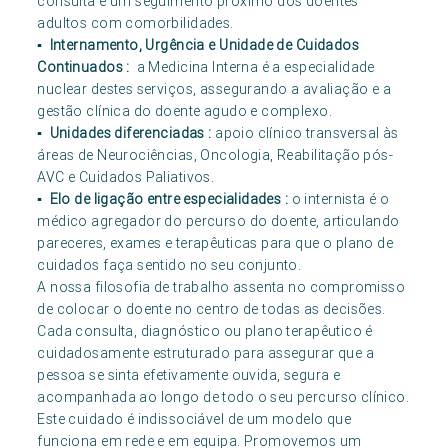
consulta e um seguimento próximo dos doentes
adultos com comorbilidades.
▪ Internamento, Urgência e Unidade de Cuidados
Continuados :
a Medicina Interna é a especialidade
nuclear destes serviços, assegurando a avaliação e a
gestão clínica do doente agudo e complexo.
▪ Unidades diferenciadas :
apoio clínico transversal às
áreas de Neurociências, Oncologia, Reabilitação pós-
AVC e Cuidados Paliativos.
▪ Elo de ligação entre especialidades :
o internista é o
médico agregador do percurso do doente, articulando
pareceres, exames e terapêuticas para que o plano de
cuidados faça sentido no seu conjunto.
A nossa filosofia de trabalho assenta no compromisso
de colocar o doente no centro de todas as decisões.
Cada consulta, diagnóstico ou plano terapêutico é
cuidadosamente estruturado para assegurar que a
pessoa se sinta efetivamente ouvida, segura e
acompanhada ao longo de todo o seu percurso clínico.
Este cuidado é indissociável de um modelo que
funciona em rede e em equipa. Promovemos um