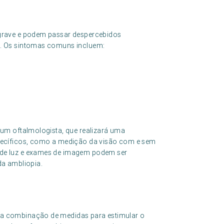
 grave e podem passar despercebidos
s. Os sintomas comuns incluem:
 um oftalmologista, que realizará uma
specíficos, como a medição da visão com e sem
 de luz e exames de imagem podem ser
da ambliopia.
ma combinação de medidas para estimular o