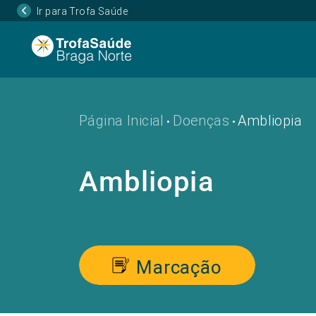
Ir para Trofa Saúde
Página Inicial
Doenças
Ambliopia
•
•
Ambliopia
Marcação