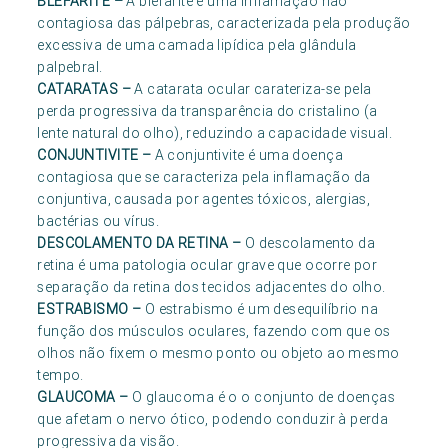
BLEFARITE
–
A blefarite é uma inflamação não
contagiosa das pálpebras, caracterizada pela produção
excessiva de uma camada lipídica pela glândula
palpebral.
CATARATAS
–
A catarata ocular carateriza-se pela
perda progressiva da transparência do cristalino (a
lente natural do olho), reduzindo a capacidade visual.
CONJUNTIVITE
–
A conjuntivite é uma doença
contagiosa que se caracteriza pela inflamação da
conjuntiva, causada por agentes tóxicos, alergias,
bactérias ou vírus.
DESCOLAMENTO DA RETINA
–
O descolamento da
retina é uma patologia ocular grave que ocorre por
separação da retina dos tecidos adjacentes do olho.
ESTRABISMO
–
O estrabismo é um desequilíbrio na
função dos músculos oculares, fazendo com que os
olhos não fixem o mesmo ponto ou objeto ao mesmo
tempo.
GLAUCOMA
–
O glaucoma é o o conjunto de doenças
que afetam o nervo ótico, podendo conduzir à perda
progressiva da visão.