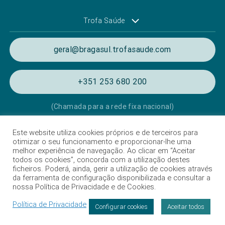
Trofa Saúde
geral@bragasul.trofasaude.com
+351 253 680 200
(Chamada para a rede fixa nacional)
Este website utiliza cookies próprios e de terceiros para
Política de Privacidade e de Cookies
otimizar o seu funcionamento e proporcionar-lhe uma
melhor experiência de navegação. Ao clicar em “Aceitar
Termos e condições de utilização
todos os cookies”, concorda com a utilização destes
ficheiros. Poderá, ainda, gerir a utilização de cookies através
Listagem das Unidades Hospitalares
da ferramenta de configuração disponibilizada e consultar a
nossa Política de Privacidade e de Cookies.
Proteção de dados
Política de Privacidade
Livro de Reclamações
Configurar cookies
Aceitar todos
Intermediação de crédito