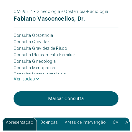
OM69514 •
Ginecologia e Obstetrícia
•
Radiologia
Fabiano Vasconcellos, Dr.
Consulta Obstetrícia
Consulta Gravidez
Consulta Gravidez de Risco
Consulta Planeamento Familiar
Consulta Ginecologia
Consulta Menopausa
Consulta Mama/senologia
Ver todas
Consulta Incontinência Urinária
Consulta Pré-conceção/ Infertilidade
Marcar Consulta
Apresentação
Doenças
Áreas de intervenção
CV
Art