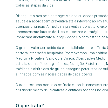
doença, personalizar tratamentos e promover uma visão d
todas as etapas da vida.
Distinguimo-nos pela abrangência dos cuidados prestados
saúde e a abordagem preventiva até à intervenção em 
doenças crónicas. A medicina preventiva constitui o eixo 
precocemente fatores de risco e desenhar estratégias pa
impactam diretamente a longevidade e o bem-estar global
O grande valor acrescido da especialidade na rede Trofa S
perfeita integração hospitalar. Promovemos uma prátic
Medicina Proativa, Sexologia Clínica, Obesidade e Medici
estreita com a Psicologia Clínica, Nutrição, Fisioterapia,
médicas e cirúrgicas do grupo assegura percursos de cui
alinhados com as necessidades de cada doente.
O compromisso com a excelência é continuamente susten
desenvolvimento de iniciativas científicas focadas no a
O que trata?