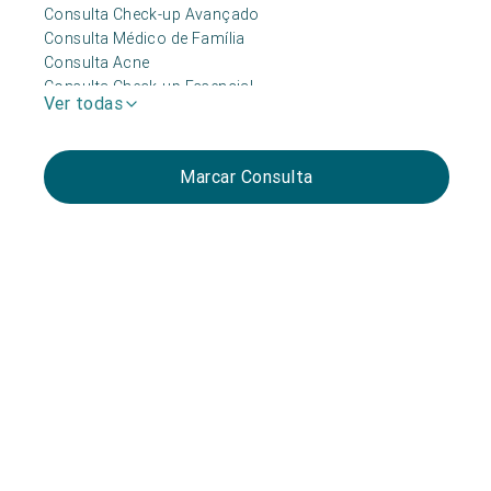
Consulta Check-up Avançado
Consulta Médico de Família
Consulta Acne
Consulta Check-up Essencial
Ver todas
Consulta Check-up Premium 360+
Consulta Cabelo
Consulta Obesidade
Marcar Consulta
Consulta Depressão e Ansiedade
Consulta Medicina Do Sono