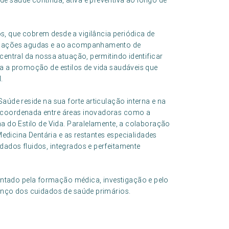
e saúde contínua, ativa e preventiva ao longo de
, que cobrem desde a vigilância periódica de
situações agudas e ao acompanhamento de
central da nossa atuação, permitindo identificar
ra a promoção de estilos de vida saudáveis que
.
aúde reside na sua forte articulação interna e na
a coordenada entre áreas inovadoras como a
na do Estilo de Vida. Paralelamente, a colaboração
 Medicina Dentária e as restantes especialidades
dados fluidos, integrados e perfeitamente
tado pela formação médica, investigação e pelo
vanço dos cuidados de saúde primários.