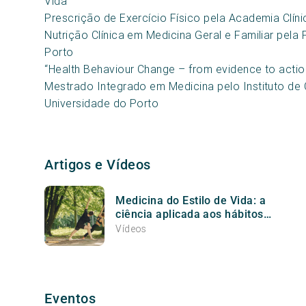
Vida
Prescrição de Exercício Físico pela Academia Clín
Nutrição Clínica em Medicina Geral e Familiar pel
Porto
“Health Behaviour Change – from evidence to action
Mestrado Integrado em Medicina pelo Instituto de 
Universidade do Porto
Artigos e Vídeos
Medicina do Estilo de Vida: a
ciência aplicada aos hábitos
do dia-a-dia
Vídeos
Eventos