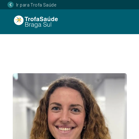
Ir para Trofa Saúde
Página Inicial
Corpo Clínico
Rita Teixeira Pi
•
•