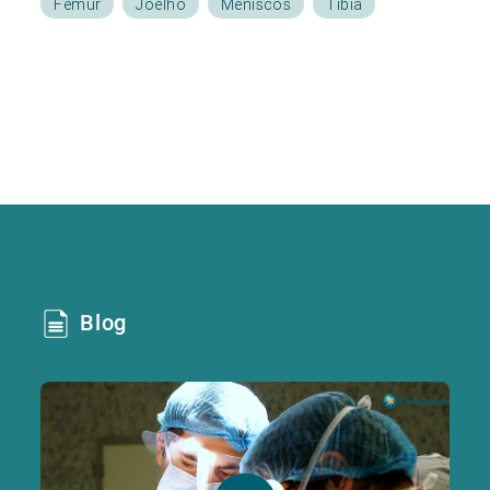
Fémur
Joelho
Meniscos
Tíbia
Blog