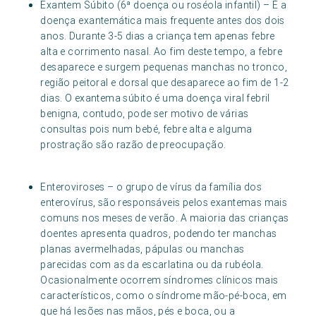
Exantem Súbito (6ª doença ou roséola infantil) – É a
doença exantemática mais frequente antes dos dois
anos. Durante 3-5 dias a criança tem apenas febre
alta e corrimento nasal. Ao fim deste tempo, a febre
desaparece e surgem pequenas manchas no tronco,
região peitoral e dorsal que desaparece ao fim de 1-2
dias. O exantema súbito é uma doença viral febril
benigna, contudo, pode ser motivo de várias
consultas pois num bebé, febre alta e alguma
prostração são razão de preocupação.
Enteroviroses – o grupo de vírus da família dos
enterovírus, são responsáveis pelos exantemas mais
comuns nos meses de verão. A maioria das crianças
doentes apresenta quadros, podendo ter manchas
planas avermelhadas, pápulas ou manchas
parecidas com as da escarlatina ou da rubéola.
Ocasionalmente ocorrem síndromes clínicos mais
característicos, como o síndrome mão-pé-boca, em
que há lesões nas mãos, pés e boca, ou a