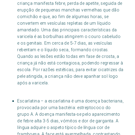
criança manifesta febre, perda de apetite, seguida de
erupção de pequenas manchas vermelhas que dão
comichão e que, ao fim de algumas horas, se
convertem em vesículas repletas de um líquido
amarelado. Uma das principais características da
varicela é as borbulhas atingirem o couro cabeludo
e os genitais. Em cerca de 5-7 dias, as vesículas
rebentam e o líquido seca, formando crostas.
Quando as lesões estão todas em fase de crosta, a
criança já não está contagiosa, podendo regressar à
escola. Por razões estéticas, para evitar cicatrizes da
pele atingida, a criança não deve apanhar sol logo
após a varicela.
Escarlatina – a escarlatina é uma doença bacteriana,
provocada por uma bactéria: estreptococo do
grupo A. A doença manifesta-se pelo aparecimento
de febre alta 3-5 dias, vómitos e dor de garganta. A
língua adquire o aspeto típico de língua cor de
framboesa. A face está avermelhada, contrastando