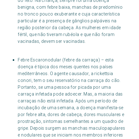
do feto. Na criança, sempre foi uma doença
benigna, com febre baixa, manchas de predomínio
no tronco pouco exuberante e cuja característica
particular é a presença de gânglios palpáveis na
região posterior da cabeça. As mulheres em idade
fértil, que não tiveram rubéola e que não foram
vacinadas, devem ser vacinadas.
Febre Escaronodular (febre da carraça) – esta
doença é típica dos meses quentes nos países
mediterrâneos. O agente causador, a rickettsia
conori, tem o seu reservatório na carraça do cão.
Portanto, se uma pessoa for picada por uma
carraça infetada pode adoecer. Mas, a maioria das
carraças não está infetada. Após um período de
incubação de uma semana, a doença manifesta-se
por febre alta, dores de cabeça, dores musculares e
prostração, sintomas semelhantes a um quadro de
gripe. Depois surgem as manchas maculopapulares
e nodulares que se iniciam nos membros inferiores