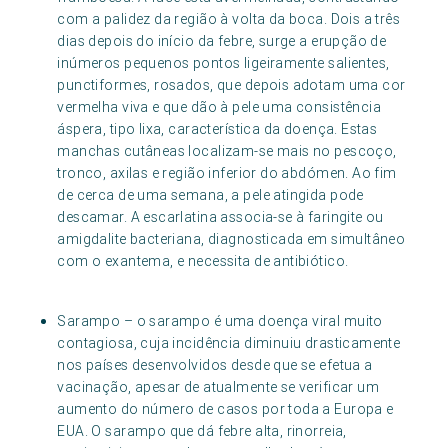
com a palidez da região à volta da boca. Dois a três
dias depois do início da febre, surge a erupção de
inúmeros pequenos pontos ligeiramente salientes,
punctiformes, rosados, que depois adotam uma cor
vermelha viva e que dão à pele uma consistência
áspera, tipo lixa, característica da doença. Estas
manchas cutâneas localizam-se mais no pescoço,
tronco, axilas e região inferior do abdómen. Ao fim
de cerca de uma semana, a pele atingida pode
descamar. A escarlatina associa-se à faringite ou
amigdalite bacteriana, diagnosticada em simultâneo
com o exantema, e necessita de antibiótico.
Sarampo – o sarampo é uma doença viral muito
contagiosa, cuja incidência diminuiu drasticamente
nos países desenvolvidos desde que se efetua a
vacinação, apesar de atualmente se verificar um
aumento do número de casos por toda a Europa e
EUA. O sarampo que dá febre alta, rinorreia,