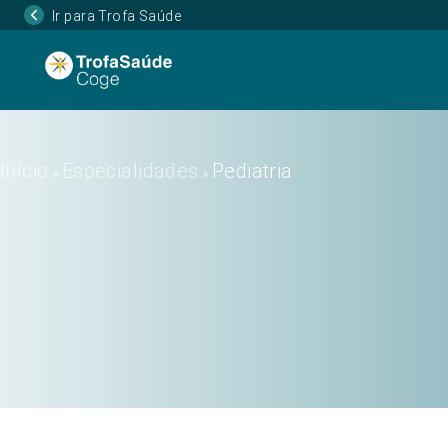
Ir para Trofa Saúde
Início
Especialidades
Pediatria
»
»