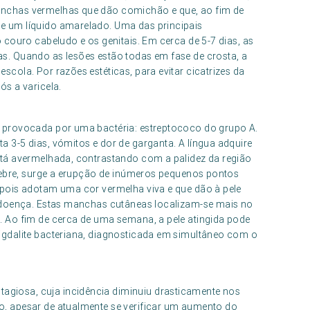
anchas vermelhas que dão comichão e que, ao fim de
de um líquido amarelado. Uma das principais
o couro cabeludo e os genitais. Em cerca de 5-7 dias, as
as. Quando as lesões estão todas em fase de crosta, a
scola. Por razões estéticas, para evitar cicatrizes da
ós a varicela.
, provocada por uma bactéria: estreptococo do grupo A.
a 3-5 dias, vómitos e dor de garganta. A língua adquire
está avermelhada, contrastando com a palidez da região
a febre, surge a erupção de inúmeros pequenos pontos
depois adotam uma cor vermelha viva e que dão à pele
da doença. Estas manchas cutâneas localizam-se mais no
n. Ao fim de cerca de uma semana, a pele atingida pode
migdalite bacteriana, diagnosticada em simultâneo com o
agiosa, cuja incidência diminuiu drasticamente nos
o, apesar de atualmente se verificar um aumento do