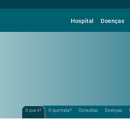
Hospital
Doenças
O que é?
O que trata?
Consultas
Doenças