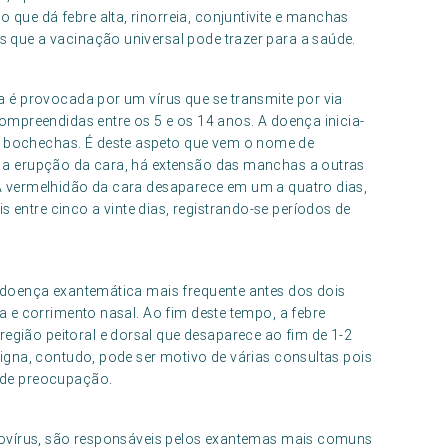
que dá febre alta, rinorreia, conjuntivite e manchas
 que a vacinação universal pode trazer para a saúde.
a é provocada por um vírus que se transmite por via
compreendidas entre os 5 e os 14 anos. A doença inicia-
 bochechas. É deste aspeto que vem o nome de
r a erupção da cara, há extensão das manchas a outras
 A vermelhidão da cara desaparece em um a quatro dias,
entre cinco a vinte dias, registrando-se períodos de
a doença exantemática mais frequente antes dos dois
a e corrimento nasal. Ao fim deste tempo, a febre
gião peitoral e dorsal que desaparece ao fim de 1-2
nigna, contudo, pode ser motivo de várias consultas pois
 de preocupação.
erovírus, são responsáveis pelos exantemas mais comuns