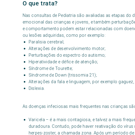
O que trata?
Nas consultas de Pediatria são avaliadas as etapas do d
emocional das crianças e jovens, e também perturbaçõ
e comportamento podem estar relacionadas com doença
ou lesões adquiridas, como por exemplo:
Paralisia cerebral;
Alterações de desenvolvimento motor;
Perturbações do espectro do autismo;
Hiperatividade e défice de atenção;
Síndrome de Tourette;
Síndrome de Down (trissomia 21);
Alterações da fala e linguagem, por exemplo gaguez, 
Dislexia.
As doenças infeciosas mais frequentes nas crianças sã
Varicela – é a mais contagiosa, e talvez a mais frequ
duradoura. Contudo, pode haver reativação do vírus 
herpes-zoster, a chamada zona. Após um período de 