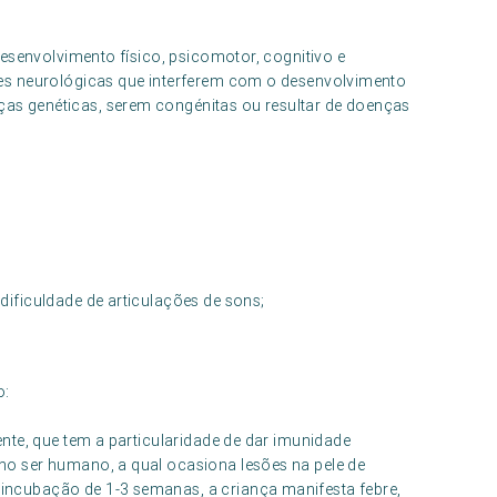
esenvolvimento físico, psicomotor, cognitivo e
es neurológicas que interferem com o desenvolvimento
s genéticas, serem congénitas ou resultar de doenças
dificuldade de articulações de sons;
o:
ente, que tem a particularidade de dar imunidade
no ser humano, a qual ocasiona lesões na pele de
incubação de 1-3 semanas, a criança manifesta febre,