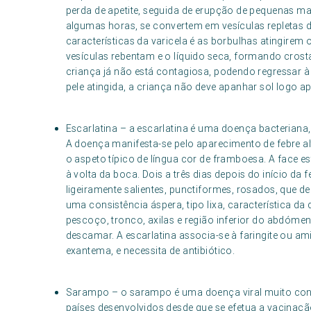
perda de apetite, seguida de erupção de pequenas m
algumas horas, se convertem em vesículas repletas 
características da varicela é as borbulhas atingirem 
vesículas rebentam e o líquido seca, formando crost
criança já não está contagiosa, podendo regressar à e
pele atingida, a criança não deve apanhar sol logo ap
Escarlatina – a escarlatina é uma doença bacteriana
A doença manifesta-se pelo aparecimento de febre alt
o aspeto típico de língua cor de framboesa. A face 
à volta da boca. Dois a três dias depois do início d
ligeiramente salientes, punctiformes, rosados, que 
uma consistência áspera, tipo lixa, característica 
pescoço, tronco, axilas e região inferior do abdóme
descamar. A escarlatina associa-se à faringite ou a
exantema, e necessita de antibiótico.
Sarampo – o sarampo é uma doença viral muito cont
países desenvolvidos desde que se efetua a vacinaçã