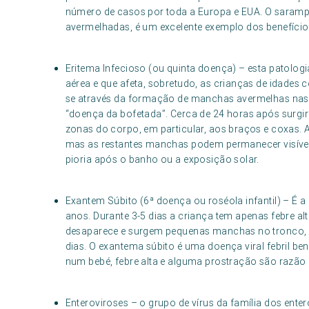
número de casos por toda a Europa e EUA. O sarampo 
avermelhadas, é um excelente exemplo dos benefícios
Eritema Infecioso (ou quinta doença) – esta patologi
aérea e que afeta, sobretudo, as crianças de idades 
se através da formação de manchas avermelhas nas
“doença da bofetada”. Cerca de 24 horas após surgi
zonas do corpo, em particular, aos braços e coxas.
mas as restantes manchas podem permanecer visíveis 
pioria após o banho ou a exposição solar.
Exantem Súbito (6ª doença ou roséola infantil) – É 
anos. Durante 3-5 dias a criança tem apenas febre alt
desaparece e surgem pequenas manchas no tronco, re
dias. O exantema súbito é uma doença viral febril be
num bebé, febre alta e alguma prostração são razão
Enteroviroses – o grupo de vírus da família dos ent