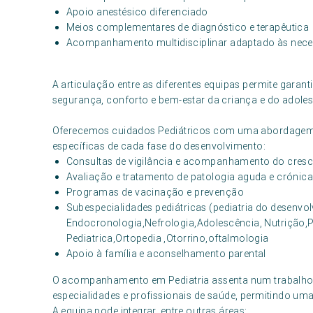
Apoio anestésico diferenciado
Meios complementares de diagnóstico e terapêutica
Acompanhamento multidisciplinar adaptado às neces
A articulação entre as diferentes equipas permite garan
segurança, conforto e bem-estar da criança e do adoles
Oferecemos cuidados Pediátricos com uma abordagem i
específicas de cada fase do desenvolvimento:
Consultas de vigilância e acompanhamento do cres
Avaliação e tratamento de patologia aguda e crónic
Programas de vacinação e prevenção
Subespecialidades pediátricas (pediatria do desenvo
Endocronologia,Nefrologia,Adolescência, Nutrição,Ps
Pediatrica,Ortopedia ,Otorrino,oftalmologia
Apoio à família e aconselhamento parental
O acompanhamento em Pediatria assenta num trabalho mul
especialidades e profissionais de saúde, permitindo um
A equipa pode integrar, entre outras áreas: