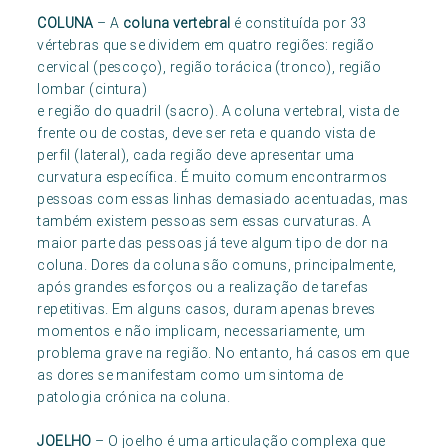
COLUNA
– A
coluna vertebral
é constituída por 33
vértebras que se dividem em quatro regiões: região
cervical (pescoço), região torácica (tronco), região
lombar (cintura)
e região do quadril (sacro). A coluna vertebral, vista de
frente ou de costas, deve ser reta e quando vista de
perfil (lateral), cada região deve apresentar uma
curvatura específica. É muito comum encontrarmos
pessoas com essas linhas demasiado acentuadas, mas
também existem pessoas sem essas curvaturas. A
maior parte das pessoas já teve algum tipo de dor na
coluna. Dores da coluna são comuns, principalmente,
após grandes esforços ou a realização de tarefas
repetitivas. Em alguns casos, duram apenas breves
momentos e não implicam, necessariamente, um
problema grave na região. No entanto, há casos em que
as dores se manifestam como um sintoma de
patologia crónica na coluna.
JOELHO
– O joelho é uma articulação complexa que