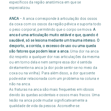
específicos da região anatómica em que se
especializou.
ANCA
– A anca corresponde à articulação dos ossos
da coxa com os ossos da região pélvica e suporta todo
o peso corporal, permitindo que o corpo se mova.
A
anca é uma articulação muito estável e que, quando é
saudável, só se lesiona mediante um trauma intenso. O
desporto, a corrida, o excesso de uso ou uma queda
são fatores que podem lesar a anca.
Uma dor na anca
diz respeito a qualquer dor nas articulações da mesma
ou em torno dela e nem sempre essa dor é sentida
diretamente na anca (a dor pode sentir-se no meio da
coxa ou na virilha). Para além disso, a dor que sente
pode estar relacionada com um problema na coluna e
não na anca.
As fraturas na anca são mais frequentes em idosos
devido às quedas acidentais e ossos mais fracos. Uma
lesão na anca pode mudar significativamente a
qualidade de vida da pessoa. Aconselhe-se.