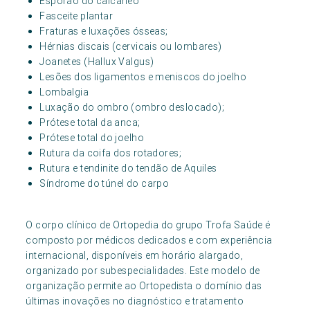
Esporão do calcâneo
Fasceite plantar
Fraturas e luxações ósseas;
Hérnias discais (cervicais ou lombares)
Joanetes (Hallux Valgus)
Lesões dos ligamentos e meniscos do joelho
Lombalgia
Luxação do ombro (ombro deslocado);
Prótese total da anca;
Prótese total do joelho
Rutura da coifa dos rotadores;
Rutura e tendinite do tendão de Aquiles
Síndrome do túnel do carpo
O corpo clínico de Ortopedia do grupo Trofa Saúde é
composto por médicos dedicados e com experiência
internacional, disponíveis em horário alargado,
organizado por subespecialidades. Este modelo de
organização permite ao Ortopedista o domínio das
últimas inovações no diagnóstico e tratamento