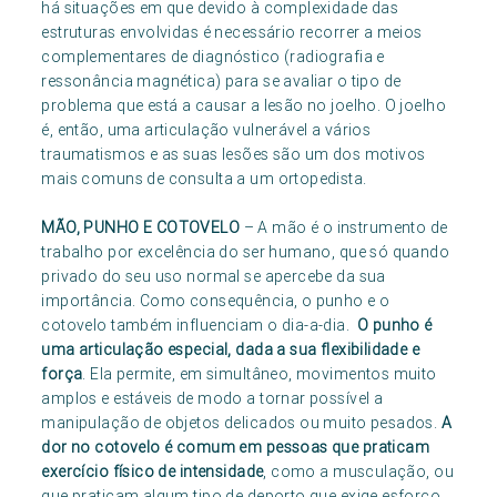
há situações em que devido à complexidade das
estruturas envolvidas é necessário recorrer a meios
complementares de diagnóstico (radiografia e
ressonância magnética) para se avaliar o tipo de
problema que está a causar a lesão no joelho. O joelho
é, então, uma articulação vulnerável a vários
traumatismos e as suas lesões são um dos motivos
mais comuns de consulta a um ortopedista.
MÃO, PUNHO E COTOVELO
– A mão é o instrumento de
trabalho por excelência do ser humano, que só quando
privado do seu uso normal se apercebe da sua
importância. Como consequência, o punho e o
cotovelo também influenciam o dia-a-dia.
O punho é
uma articulação especial, dada a sua flexibilidade e
força
. Ela permite, em simultâneo, movimentos muito
amplos e estáveis de modo a tornar possível a
manipulação de objetos delicados ou muito pesados.
A
dor no cotovelo é comum em pessoas que praticam
exercício físico de intensidade
, como a musculação, ou
que praticam algum tipo de deporto que exige esforço