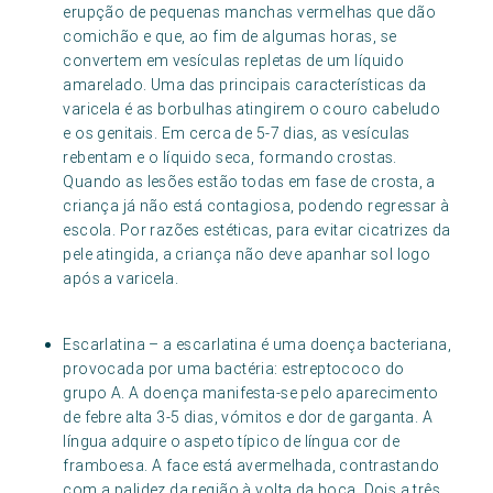
erupção de pequenas manchas vermelhas que dão
comichão e que, ao fim de algumas horas, se
convertem em vesículas repletas de um líquido
amarelado. Uma das principais características da
varicela é as borbulhas atingirem o couro cabeludo
e os genitais. Em cerca de 5-7 dias, as vesículas
rebentam e o líquido seca, formando crostas.
Quando as lesões estão todas em fase de crosta, a
criança já não está contagiosa, podendo regressar à
escola. Por razões estéticas, para evitar cicatrizes da
pele atingida, a criança não deve apanhar sol logo
após a varicela.
Escarlatina – a escarlatina é uma doença bacteriana,
provocada por uma bactéria: estreptococo do
grupo A. A doença manifesta-se pelo aparecimento
de febre alta 3-5 dias, vómitos e dor de garganta. A
língua adquire o aspeto típico de língua cor de
framboesa. A face está avermelhada, contrastando
com a palidez da região à volta da boca. Dois a três