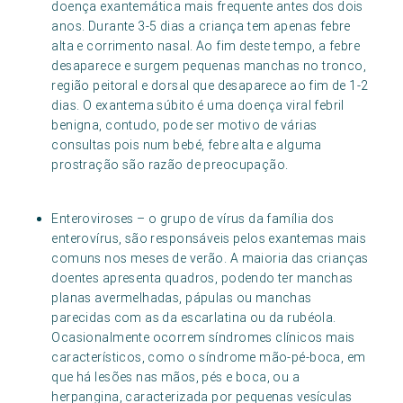
doença exantemática mais frequente antes dos dois
anos. Durante 3-5 dias a criança tem apenas febre
alta e corrimento nasal. Ao fim deste tempo, a febre
desaparece e surgem pequenas manchas no tronco,
região peitoral e dorsal que desaparece ao fim de 1-2
dias. O exantema súbito é uma doença viral febril
benigna, contudo, pode ser motivo de várias
consultas pois num bebé, febre alta e alguma
prostração são razão de preocupação.
Enteroviroses – o grupo de vírus da família dos
enterovírus, são responsáveis pelos exantemas mais
comuns nos meses de verão. A maioria das crianças
doentes apresenta quadros, podendo ter manchas
planas avermelhadas, pápulas ou manchas
parecidas com as da escarlatina ou da rubéola.
Ocasionalmente ocorrem síndromes clínicos mais
característicos, como o síndrome mão-pé-boca, em
que há lesões nas mãos, pés e boca, ou a
herpangina, caracterizada por pequenas vesículas