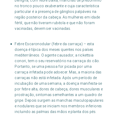
benigna, com febre baixa, manchas de predomínio
no tronco pouco exuberante e cuja característica
particular é a presença de gânglios palpáveis na
região posterior da cabeça. As mulheres em idade
fértil, que não tiveram rubéola e que não foram
vacinadas, devem ser vacinadas.
Febre Escaronodular (febre da carraça) – esta
doença é típica dos meses quentes nos países
mediterrâneos. O agente causador, a rickettsia
conori, tem o seu reservatório na carraça do cão.
Portanto, se uma pessoa for picada por uma
carraça infetada pode adoecer. Mas, a maioria das
carraças não está infetada. Após um período de
incubação de uma semana, a doença manifesta-se
por febre alta, dores de cabeça, dores musculares e
prostração, sintomas semelhantes a um quadro de
gripe. Depois surgem as manchas maculopapulares
e nodulares que se iniciam nos membros inferiores
incluindo as palmas das mãos e planta dos pés.