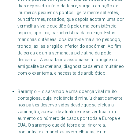
dias depois do início da febre, surge a erupção de
inúmeros pequenos pontos ligeiramente salientes,
punctiformes, rosados, que depois adotam uma cor
vermelha viva e que dão à pele uma consistência
áspera, tipo lixa, característica da doença. Estas
manchas cutâneas localizam-se mais no pescoço,
tronco, axilas e região inferior do abdómen. Ao fim
de cerca de uma semana, a pele atingida pode
descamar. A escarlatina associa-se à faringite ou
amigdalite bacteriana, diagnosticada em simultâneo
com o exantema, e necessita de antibiótico.
Sarampo – o sarampo é uma doença viral muito
contagiosa, cuja incidência diminuiu drasticamente
nos países desenvolvidos desde que se efetua a
vacinação, apesar de atualmente se verificar um
aumento do número de casos por toda a Europa e
EUA. O sarampo que dá febre alta, rinorreia,
conjuntivite e manchas avermelhadas, é um