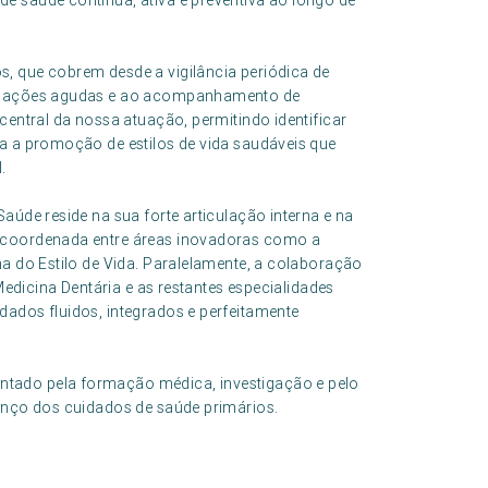
e saúde contínua, ativa e preventiva ao longo de
, que cobrem desde a vigilância periódica de
situações agudas e ao acompanhamento de
central da nossa atuação, permitindo identificar
ra a promoção de estilos de vida saudáveis que
.
aúde reside na sua forte articulação interna e na
a coordenada entre áreas inovadoras como a
na do Estilo de Vida. Paralelamente, a colaboração
 Medicina Dentária e as restantes especialidades
dados fluidos, integrados e perfeitamente
tado pela formação médica, investigação e pelo
vanço dos cuidados de saúde primários.