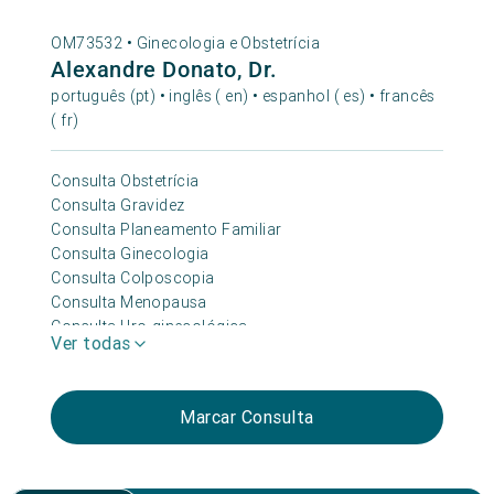
OM73532 •
Ginecologia e Obstetrícia
Alexandre Donato, Dr.
português (pt) • inglês ( en) • espanhol ( es) • francês
( fr)
Consulta Obstetrícia
Consulta Gravidez
Consulta Planeamento Familiar
Consulta Ginecologia
Consulta Colposcopia
Consulta Menopausa
Consulta Uro-ginecológica
Ver todas
Consulta Mama/senologia
Consulta Incontinência Urinária
Consulta Medicina Integrativa
Marcar Consulta
Consulta Endometriose
Consulta Adolescente
Consulta Oncológica