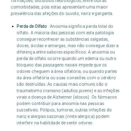
formações, distúrbios neurológicos, entre outras
comorbidades, pois estas apresentam uma maior
prevalência das afeções do ouvido, nariz e garganta.
Perda de Olfato
: Anosmia significa perda total do
olfato. A maioria das pessoas com esta patologia
consegue reconhecer as substâncias salgadas,
doces, ácidas e amargas, mas não consegue dizer a
diferença entre sabores específicos. A anosmia ou
perda de olfato ocorre quando um edema ou outro
bloqueio das passagens nasais impede que os
odores cheguem à área olfatória, ou quando partes
da área olfatória ou suas conexões com o cérebro
são destruídas. As causas mais comuns são o
traumatismo craniano (adultos jovens) e as infeções
virais e doença de Alzheimer (idosos). Os fármacos
podem contribuir para anosmia nas pessoas
suscetíveis. Pólipos, tumores, outras infeções do
nariz e alergias sazonais (rinite alérgica) podem
interferir na habilidade de sentir odores.