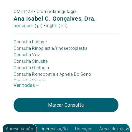
OM61423 •
Otorrinolaringologia
Ana Isabel C. Gonçalves, Dra.
português ( pt) • inglês ( en)
Consulta Laringe
Consulta Rinoplastia/rinoseptoplastia
Consulta Voz
Consulta Sinusite
Consulta Otologia
Consulta Roncopatia e Apneia Do Sono
Consulta Surdez
Ver todas
Consulta Otorrinolaringologia Pediátrica
Consulta Vertigem
Consulta Otorrinolaringologia
Marcar Consulta
Consulta Zumbido
Apresentação
Diferenciação
Doenças
Áreas de interv