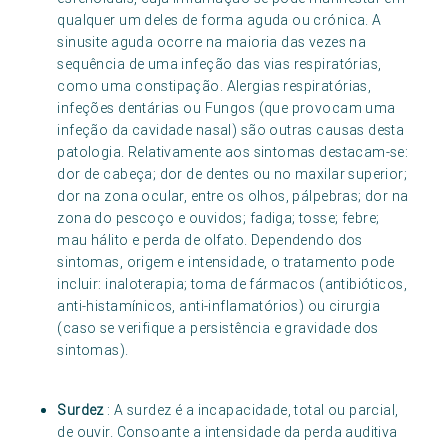
qualquer um deles de forma aguda ou crónica. A
sinusite aguda ocorre na maioria das vezes na
sequência de uma infeção das vias respiratórias,
como uma constipação. Alergias respiratórias,
infeções dentárias ou Fungos (que provocam uma
infeção da cavidade nasal) são outras causas desta
patologia. Relativamente aos sintomas destacam-se:
dor de cabeça; dor de dentes ou no maxilar superior;
dor na zona ocular, entre os olhos, pálpebras; dor na
zona do pescoço e ouvidos; fadiga; tosse; febre;
mau hálito e perda de olfato. Dependendo dos
sintomas, origem e intensidade, o tratamento pode
incluir: inaloterapia; toma de fármacos (antibióticos,
anti-histamínicos, anti-inflamatórios) ou cirurgia
(caso se verifique a persistência e gravidade dos
sintomas).
Surdez
: A surdez é a incapacidade, total ou parcial,
de ouvir. Consoante a intensidade da perda auditiva