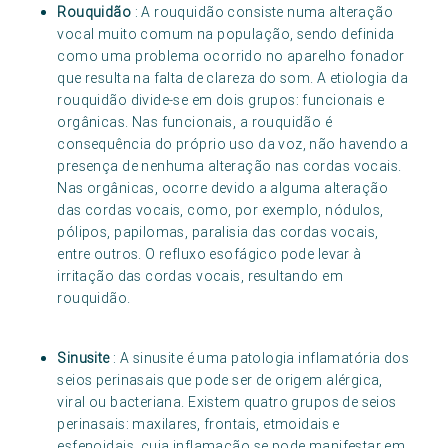
Rouquidão
: A rouquidão consiste numa alteração
vocal muito comum na população, sendo definida
como uma problema ocorrido no aparelho fonador
que resulta na falta de clareza do som. A etiologia da
rouquidão divide-se em dois grupos: funcionais e
orgânicas. Nas funcionais, a rouquidão é
consequência do próprio uso da voz, não havendo a
presença de nenhuma alteração nas cordas vocais.
Nas orgânicas, ocorre devido a alguma alteração
das cordas vocais, como, por exemplo, nódulos,
pólipos, papilomas, paralisia das cordas vocais,
entre outros. O refluxo esofágico pode levar à
irritação das cordas vocais, resultando em
rouquidão.
Sinusite
: A sinusite é uma patologia inflamatória dos
seios perinasais que pode ser de origem alérgica,
viral ou bacteriana. Existem quatro grupos de seios
perinasais: maxilares, frontais, etmoidais e
esfenoidais, cuja inflamação se pode manifestar em