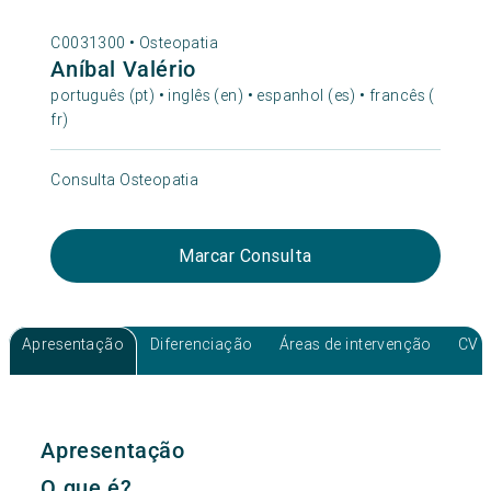
C0031300 •
Osteopatia
Aníbal Valério
português (pt) • inglês (en) • espanhol (es) • francês (
fr)
Consulta Osteopatia
Marcar Consulta
Apresentação
Diferenciação
Áreas de intervenção
CV
Apresentação
O que é?