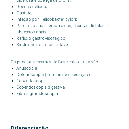
ulcerosa e doença de Crohn;
Doença celíaca;
Gastrite;
Infeção por Helicobacter pylori;
Patologia anal: hemorroidas, físsuras, fístulas e
abcessos anais
Refluxo gastro-esofágico;
Síndrome do cólon irritável;
Os principais exames de Gastrenterologia são:
Anuscopia
Colonoscopia (com ou sem sedação)
Ecoendoscopia
Ecoendoscopia digestiva
Fibrosigmoidoscopia
Diferenciação