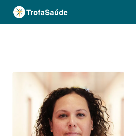
Página Inicial
Corpo Clínico
Belen Robelo, D
•
•