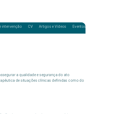
e intervenção
CV
Artigos e Vídeos
Eventos
ssegurar a qualidade e segurança do ato
erapêutica de situações clínicas definidas como do