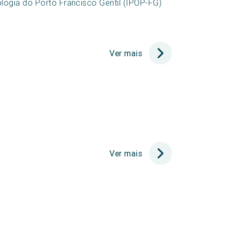
logia do Porto Francisco Gentil (IPOP-FG)
Ver mais
Ver mais