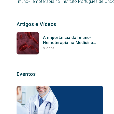
Imuno-Hemoterapia no Instituto Português de Onco
Artigos e Vídeos
A importância da Imuno-
Hemoterapia na Medicina
atual
Vídeos
Eventos