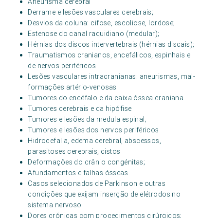
Aneurisma cerebral
Derrame e lesões vasculares cerebrais;
Desvios da coluna: cifose, escoliose, lordose;
Estenose do canal raquidiano (medular);
Hérnias dos discos intervertebrais (hérnias discais);
Traumatismos cranianos, encefálicos, espinhais e
de nervos periféricos
Lesões vasculares intracranianas: aneurismas, mal-
formações artério-venosas
Tumores do encéfalo e da caixa óssea craniana
Tumores cerebrais e da hipófise
Tumores e lesões da medula espinal;
Tumores e lesões dos nervos periféricos
Hidrocefalia, edema cerebral, abscessos,
parasitoses cerebrais, cistos
Deformações do crânio congénitas;
Afundamentos e falhas ósseas
Casos selecionados de Parkinson e outras
condições que exijam inserção de elétrodos no
sistema nervoso
Dores crónicas com procedimentos cirúrgicos;