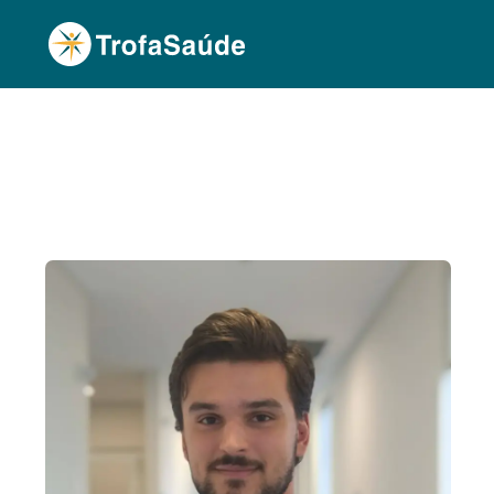
Página Inicial
Corpo Clínico
Hugo Daniel F
•
•