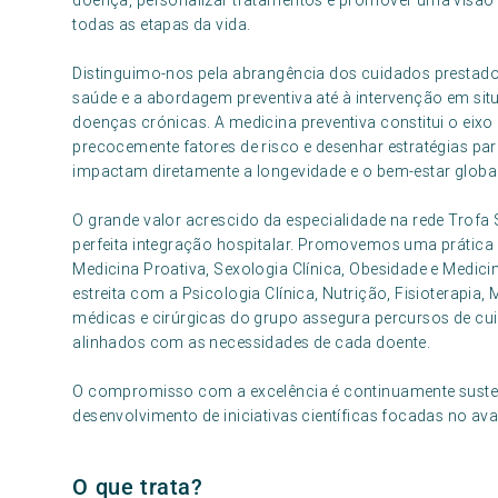
doença, personalizar tratamentos e promover uma visão d
todas as etapas da vida.
Distinguimo-nos pela abrangência dos cuidados prestados
saúde e a abordagem preventiva até à intervenção em 
doenças crónicas. A medicina preventiva constitui o eixo 
precocemente fatores de risco e desenhar estratégias pa
impactam diretamente a longevidade e o bem-estar global
O grande valor acrescido da especialidade na rede Trofa S
perfeita integração hospitalar. Promovemos uma prátic
Medicina Proativa, Sexologia Clínica, Obesidade e Medici
estreita com a Psicologia Clínica, Nutrição, Fisioterapia,
médicas e cirúrgicas do grupo assegura percursos de cui
alinhados com as necessidades de cada doente.
O compromisso com a excelência é continuamente susten
desenvolvimento de iniciativas científicas focadas no a
O que trata?