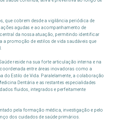
e saúde contínua, ativa e preventiva ao longo de
, que cobrem desde a vigilância periódica de
situações agudas e ao acompanhamento de
central da nossa atuação, permitindo identificar
ra a promoção de estilos de vida saudáveis que
.
aúde reside na sua forte articulação interna e na
a coordenada entre áreas inovadoras como a
na do Estilo de Vida. Paralelamente, a colaboração
 Medicina Dentária e as restantes especialidades
dados fluidos, integrados e perfeitamente
tado pela formação médica, investigação e pelo
vanço dos cuidados de saúde primários.