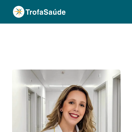
Página Inicial
Corpo Clínico
Inês Sampaio d
•
•