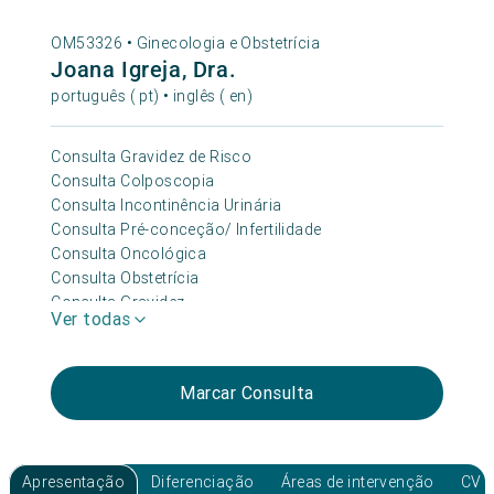
OM53326 •
Ginecologia e Obstetrícia
Joana Igreja, Dra.
português ( pt) • inglês ( en)
Consulta Gravidez de Risco
Consulta Colposcopia
Consulta Incontinência Urinária
Consulta Pré-conceção/ Infertilidade
Consulta Oncológica
Consulta Obstetrícia
Consulta Gravidez
Ver todas
Consulta Planeamento Familiar
Consulta Ginecologia
Consulta Menopausa
Marcar Consulta
Apresentação
Diferenciação
Áreas de intervenção
CV