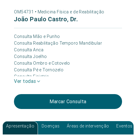
OM54731 •
Medicina Física e de Reabilitação
João Paulo Castro, Dr.
Consulta Mão e Punho
Consulta Reabilitação Temporo Mandibular
Consulta Anca
Consulta Joelho
Consulta Ombro e Cotovelo
Consulta Pé e Tornozelo
Consulta Fisiatria
Ver todas
Consulta Coluna
Consulta Medicina Desportiva
Marcar Consulta
Apresentação
Doenças
Áreas de intervenção
Eventos