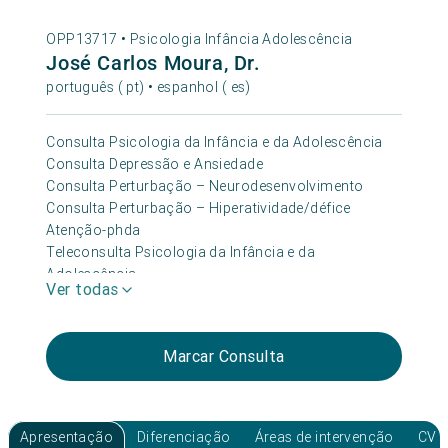
OPP13717 •
Psicologia Infância Adolescência
José Carlos Moura, Dr.
português ( pt) • espanhol ( es)
Consulta Psicologia da Infância e da Adolescência
Consulta Depressão e Ansiedade
Consulta Perturbação – Neurodesenvolvimento
Consulta Perturbação – Hiperatividade/défice
Atenção-phda
Teleconsulta Psicologia da Infância e da
Adolescência
Ver todas
Consulta Psicologia Educacional
Marcar Consulta
Apresentação
Diferenciação
Áreas de intervenção
CV