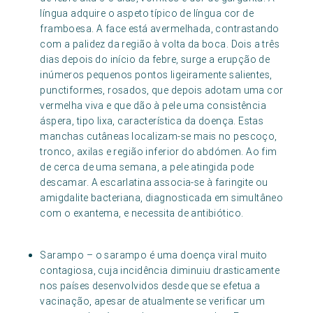
língua adquire o aspeto típico de língua cor de
framboesa. A face está avermelhada, contrastando
com a palidez da região à volta da boca. Dois a três
dias depois do início da febre, surge a erupção de
inúmeros pequenos pontos ligeiramente salientes,
punctiformes, rosados, que depois adotam uma cor
vermelha viva e que dão à pele uma consistência
áspera, tipo lixa, característica da doença. Estas
manchas cutâneas localizam-se mais no pescoço,
tronco, axilas e região inferior do abdómen. Ao fim
de cerca de uma semana, a pele atingida pode
descamar. A escarlatina associa-se à faringite ou
amigdalite bacteriana, diagnosticada em simultâneo
com o exantema, e necessita de antibiótico.
Sarampo – o sarampo é uma doença viral muito
contagiosa, cuja incidência diminuiu drasticamente
nos países desenvolvidos desde que se efetua a
vacinação, apesar de atualmente se verificar um