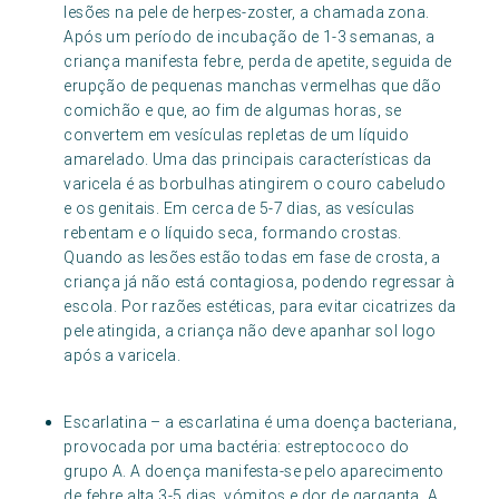
lesões na pele de herpes-zoster, a chamada zona.
Após um período de incubação de 1-3 semanas, a
criança manifesta febre, perda de apetite, seguida de
erupção de pequenas manchas vermelhas que dão
comichão e que, ao fim de algumas horas, se
convertem em vesículas repletas de um líquido
amarelado. Uma das principais características da
varicela é as borbulhas atingirem o couro cabeludo
e os genitais. Em cerca de 5-7 dias, as vesículas
rebentam e o líquido seca, formando crostas.
Quando as lesões estão todas em fase de crosta, a
criança já não está contagiosa, podendo regressar à
escola. Por razões estéticas, para evitar cicatrizes da
pele atingida, a criança não deve apanhar sol logo
após a varicela.
Escarlatina – a escarlatina é uma doença bacteriana,
provocada por uma bactéria: estreptococo do
grupo A. A doença manifesta-se pelo aparecimento
de febre alta 3-5 dias, vómitos e dor de garganta. A