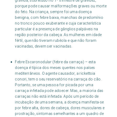
grávida, sobretudo no 1º trimestre de gravidez,
porque pode causar malformações graves ou morte
do feto. Na criança, sempre foi uma doença
benigna, com febre baixa, manchas de predomínio
no tronco pouco exuberante e cuja característica
particular é a presença de gânglios palpáveis na
região posterior da cabeça. As mulheres em idade
fértil, que não tiveram rubéola e que não foram
vacinadas, devem ser vacinadas.
Febre Escaronodular (febre da carraça) – esta
doença é típica dos meses quentes nos países
mediterrâneos. O agente causador, a rickettsia
conori, tem o seu reservatório na carraça do cão.
Portanto, se uma pessoa for picada por uma
carraça infetada pode adoecer. Mas, a maioria das
carraças não está infetada. Após um período de
incubação de uma semana, a doença manifesta-se
por febre alta, dores de cabeça, dores musculares e
prostração, sintomas semelhantes a um quadro de