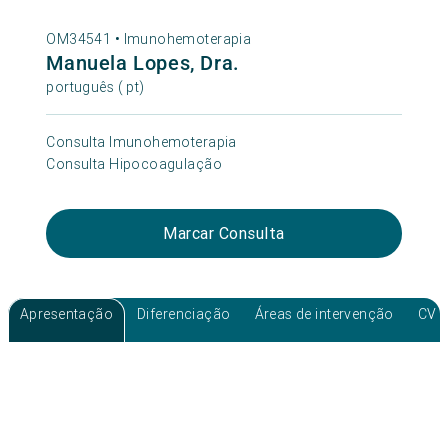
OM34541 •
Imunohemoterapia
Manuela Lopes, Dra.
português ( pt)
Consulta Imunohemoterapia
Consulta Hipocoagulação
Marcar Consulta
Apresentação
Diferenciação
Áreas de intervenção
CV