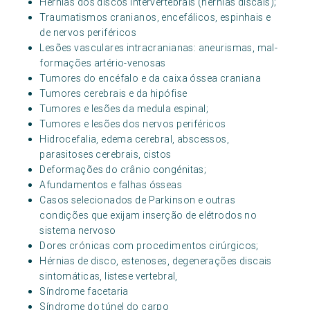
Hérnias dos discos intervertebrais (hérnias discais);
Traumatismos cranianos, encefálicos, espinhais e
de nervos periféricos
Lesões vasculares intracranianas: aneurismas, mal-
formações artério-venosas
Tumores do encéfalo e da caixa óssea craniana
Tumores cerebrais e da hipófise
Tumores e lesões da medula espinal;
Tumores e lesões dos nervos periféricos
Hidrocefalia, edema cerebral, abscessos,
parasitoses cerebrais, cistos
Deformações do crânio congénitas;
Afundamentos e falhas ósseas
Casos selecionados de Parkinson e outras
condições que exijam inserção de elétrodos no
sistema nervoso
Dores crónicas com procedimentos cirúrgicos;
Hérnias de disco, estenoses, degenerações discais
sintomáticas, listese vertebral,
Síndrome facetaria
Síndrome do túnel do carpo