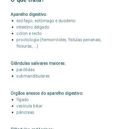
Aparelho digestivo:
esófago, estômago e duodeno
intestino delgado
cólon e recto
proctologia (hemorróides, fistulas perianais,
fissuras, …)
Glândulas salivares maiores:
parótidas
submandibulares
Orgãos anexos do aparelho digestivo:
fígado
vesícula biliar
pâncreas