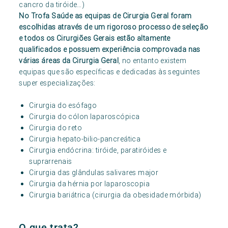
cancro da tiróide…)
No Trofa Saúde as equipas de Cirurgia Geral foram
escolhidas através de um rigoroso processo de seleção
e todos os Cirurgiões Gerais estão altamente
qualificados e possuem experiência comprovada nas
várias áreas da Cirurgia Geral
, no entanto existem
equipas que são específicas e dedicadas às seguintes
super especializações:
Cirurgia do esófago
Cirurgia do cólon laparoscópica
Cirurgia do reto
Cirurgia hepato-bilio-pancreática
Cirurgia endócrina: tiróide, paratiróides e
suprarrenais
Cirurgia das glândulas salivares major
Cirurgia da hérnia por laparoscopia
Cirurgia bariátrica (cirurgia da obesidade mórbida)
O que trata?