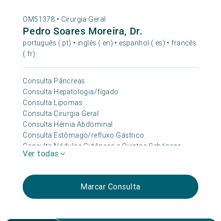
OM51378 •
Cirurgia Geral
Pedro Soares Moreira, Dr.
português ( pt) • inglês ( en) • espanhol ( es) • francês
( fr)
Consulta Pâncreas
Consulta Hepatologia/fígado
Consulta Lipomas
Consulta Cirurgia Geral
Consulta Hérnia Abdominal
Consulta Estômago/refluxo Gástrico
Consulta Nódulos Cutâneos e Quistos Sebáceos
Ver todas
Consulta Abscessos e Corpos Estranhos
Consulta Obesidade
Consulta Vesícula e Vias Biliares
Marcar Consulta
Consulta Sinais Na Pele
Consulta Esófago
Consulta Colorretal