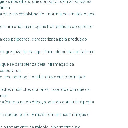
érgicas nos olhos, que correspondem a respostas
ância.
da pelo desenvolvimento anormal de um dos olhos,
comum onde as imagens transmitidas ao cérebro
.
a das pálpebras, caracterizada pela produção
.
progressiva da transparência do cristalino (a lente
 que se caracteriza pela inflamação da
as ou vírus.
é uma patologia ocular grave que ocorre por
ção dos músculos oculares, fazendo com que os
mpo.
 afetam o nervo ótico, podendo conduzir à perda
 a visão ao perto. É mais comum nas crianças e
ara o tratamento da miopia, hipermetropia e