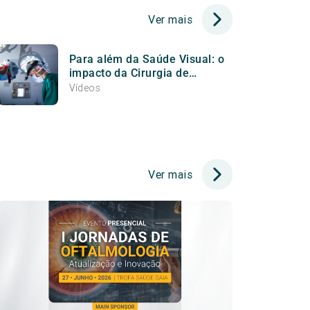
Ver mais
Para além da Saúde Visual: o
impacto da Cirurgia de
Catarata na prevenção da
Vídeos
Demência
Ver mais