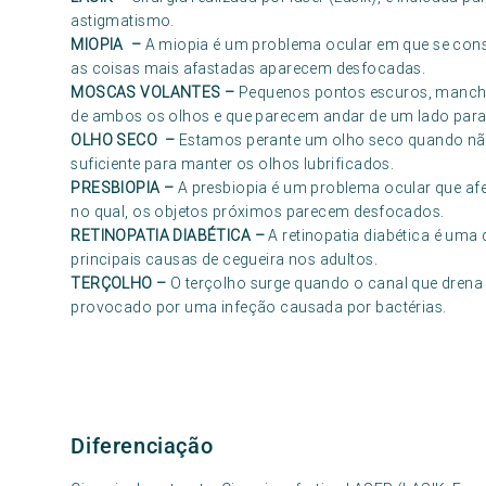
astigmatismo.
MIOPIA
–
A miopia é um problema ocular em que se cons
as coisas mais afastadas aparecem desfocadas.
MOSCAS VOLANTES
–
Pequenos pontos escuros, manchas
de ambos os olhos e que parecem andar de um lado para
OLHO SECO
–
Estamos perante um olho seco quando não
suficiente para manter os olhos lubrificados.
PRESBIOPIA
–
A presbiopia é um problema ocular que afe
no qual, os objetos próximos parecem desfocados.
RETINOPATIA DIABÉTICA
–
A retinopatia diabética é um
principais causas de cegueira nos adultos.
TERÇOLHO
–
O terçolho surge quando o canal que drena a
provocado por uma infeção causada por bactérias.
Diferenciação