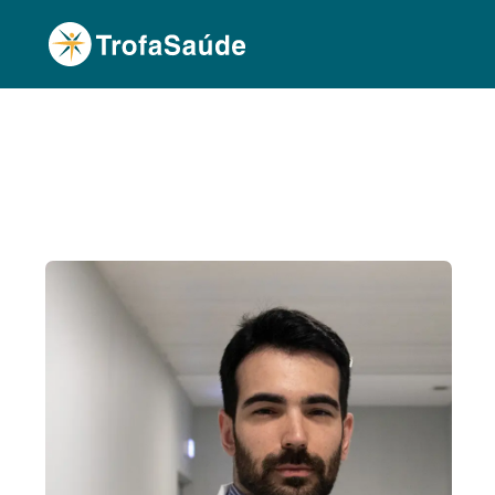
Página Inicial
Corpo Clínico
Ricardo Machad
•
•