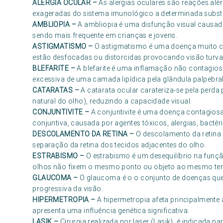
ALERGIA OCULAR
–
As alergias oculares são reações al
exageradas do sistema imunológico a determinada subst
AMBLIOPIA
–
A ambliopia é uma disfunção visual causa
sendo mais frequente em crianças e jovens.
ASTIGMATISMO
–
O astigmatismo é uma doença muito 
estão desfocadas ou distorcidas provocando visão turva
BLEFARITE
–
A blefarite é uma inflamação não contagios
excessiva de uma camada lipídica pela glândula palpebral
CATARATAS
–
A catarata ocular carateriza-se pela perda 
natural do olho), reduzindo a capacidade visual.
CONJUNTIVITE
–
A conjuntivite é uma doença contagiosa
conjuntiva, causada por agentes tóxicos, alergias, bactéri
DESCOLAMENTO DA RETINA
–
O descolamento da retina 
separação da retina dos tecidos adjacentes do olho.
ESTRABISMO
–
O estrabismo é um desequilíbrio na fun
olhos não fixem o mesmo ponto ou objeto ao mesmo te
GLAUCOMA
–
O glaucoma é o o conjunto de doenças que
progressiva da visão.
HIPERMETROPIA
–
A hipermetropia afeta principalmente
apresenta uma influência genética significativa.
LASIK
–
Cirurgia realizada por laser (Lasik), é indicada p