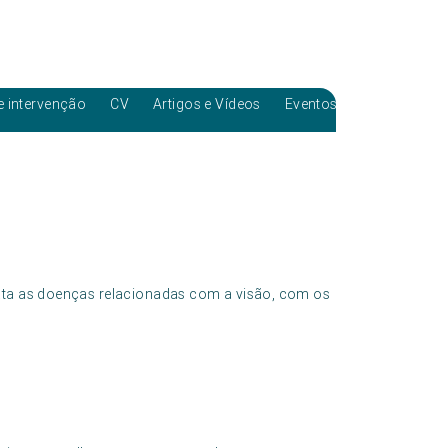
e intervenção
CV
Artigos e Vídeos
Eventos
rata as doenças relacionadas com a visão, com os