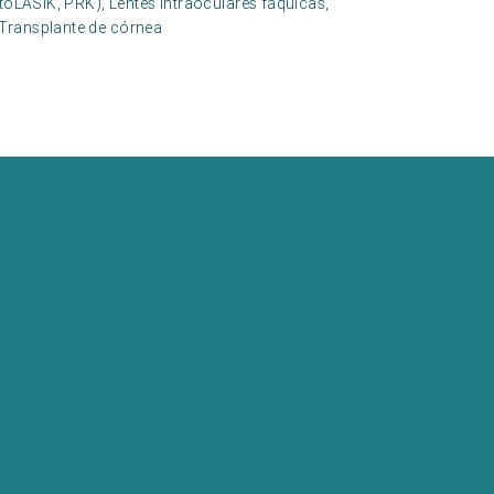
mtoLASIK, PRK), Lentes intraoculares fáquicas,
 Transplante de córnea