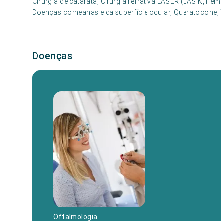
Cirurgia de catarata, Cirurgia refrativa LASER (LASIK, Fe
Doenças corneanas e da superfície ocular, Queratocone,
Doenças
Oftalmologia