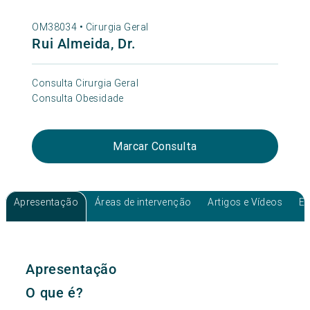
OM38034 •
Cirurgia Geral
Rui Almeida, Dr.
Consulta Cirurgia Geral
Consulta Obesidade
Marcar Consulta
Apresentação
Áreas de intervenção
Artigos e Vídeos
Ev
Apresentação
O que é?