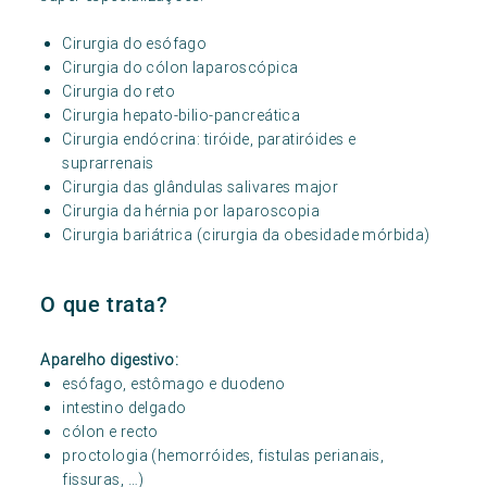
Cirurgia do esófago
Cirurgia do cólon laparoscópica
Cirurgia do reto
Cirurgia hepato-bilio-pancreática
Cirurgia endócrina: tiróide, paratiróides e
suprarrenais
Cirurgia das glândulas salivares major
Cirurgia da hérnia por laparoscopia
Cirurgia bariátrica (cirurgia da obesidade mórbida)
O que trata?
Aparelho digestivo:
esófago, estômago e duodeno
intestino delgado
cólon e recto
proctologia (hemorróides, fistulas perianais,
fissuras, …)