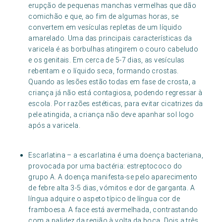
erupção de pequenas manchas vermelhas que dão
comichão e que, ao fim de algumas horas, se
convertem em vesículas repletas de um líquido
amarelado. Uma das principais características da
varicela é as borbulhas atingirem o couro cabeludo
e os genitais. Em cerca de 5-7 dias, as vesículas
rebentam e o líquido seca, formando crostas.
Quando as lesões estão todas em fase de crosta, a
criança já não está contagiosa, podendo regressar à
escola. Por razões estéticas, para evitar cicatrizes da
pele atingida, a criança não deve apanhar sol logo
após a varicela.
Escarlatina – a escarlatina é uma doença bacteriana,
provocada por uma bactéria: estreptococo do
grupo A. A doença manifesta-se pelo aparecimento
de febre alta 3-5 dias, vómitos e dor de garganta. A
língua adquire o aspeto típico de língua cor de
framboesa. A face está avermelhada, contrastando
com a palidez da região à volta da boca. Dois a três