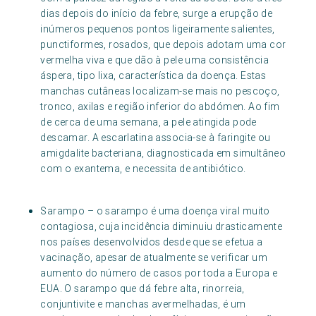
dias depois do início da febre, surge a erupção de
inúmeros pequenos pontos ligeiramente salientes,
punctiformes, rosados, que depois adotam uma cor
vermelha viva e que dão à pele uma consistência
áspera, tipo lixa, característica da doença. Estas
manchas cutâneas localizam-se mais no pescoço,
tronco, axilas e região inferior do abdómen. Ao fim
de cerca de uma semana, a pele atingida pode
descamar. A escarlatina associa-se à faringite ou
amigdalite bacteriana, diagnosticada em simultâneo
com o exantema, e necessita de antibiótico.
Sarampo – o sarampo é uma doença viral muito
contagiosa, cuja incidência diminuiu drasticamente
nos países desenvolvidos desde que se efetua a
vacinação, apesar de atualmente se verificar um
aumento do número de casos por toda a Europa e
EUA. O sarampo que dá febre alta, rinorreia,
conjuntivite e manchas avermelhadas, é um