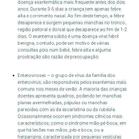
doença exantemática mais frequente antes dos dois
anos. Durante 3-5 dias a criança tem apenas febre
alta e corrimento nasal. Ao fim deste tempo, a febre
desaparece e surgem pequenas manchas no tronco,
região peitoral e dorsal que desaparece ao fim de 1-2
dias. O exantema súbito é uma doença viral febril
benigna, contudo, pode ser motivo de várias
consultas pois num bebé, febre alta e alguma
prostração são razão de preocupação.
Enteroviroses – o grupo de vírus da família dos
enterovírus, são responsáveis pelos exantemas mais
comuns nos meses de verão. A maioria das crianças
doentes apresenta quadros, podendo ter manchas
planas avermelhadas, pápulas ou manchas
parecidas com as da escarlatina ou da rubéola.
Ocasionalmente ocorrem síndromes clínicos mais
característicos, como o síndrome mão-pé-boca, em
que há lesões nas mãos, pés e boca, ou a
herpangina, caracterizada por pequenas vesículas