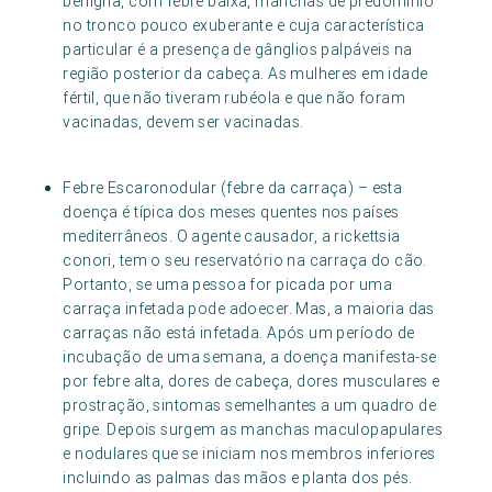
benigna, com febre baixa, manchas de predomínio
no tronco pouco exuberante e cuja característica
particular é a presença de gânglios palpáveis na
região posterior da cabeça. As mulheres em idade
fértil, que não tiveram rubéola e que não foram
vacinadas, devem ser vacinadas.
Febre Escaronodular (febre da carraça) – esta
doença é típica dos meses quentes nos países
mediterrâneos. O agente causador, a rickettsia
conori, tem o seu reservatório na carraça do cão.
Portanto, se uma pessoa for picada por uma
carraça infetada pode adoecer. Mas, a maioria das
carraças não está infetada. Após um período de
incubação de uma semana, a doença manifesta-se
por febre alta, dores de cabeça, dores musculares e
prostração, sintomas semelhantes a um quadro de
gripe. Depois surgem as manchas maculopapulares
e nodulares que se iniciam nos membros inferiores
incluindo as palmas das mãos e planta dos pés.