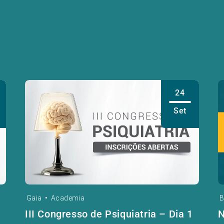
24
Set
Gaia
•
Academia
B
III Congresso de Psiquiatria – Dia 1
N