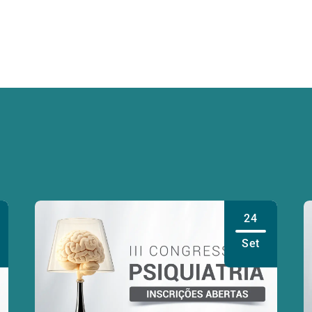
24
Set