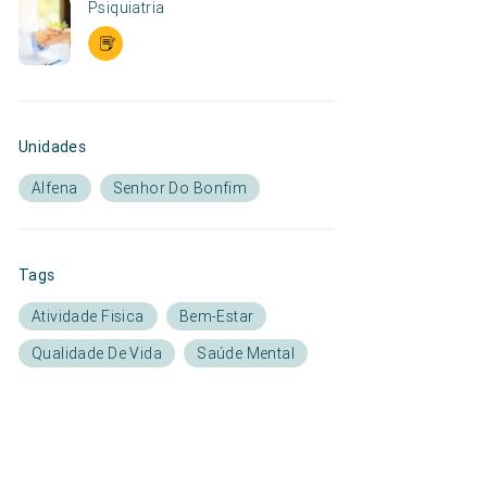
Psiquiatria
Unidades
Alfena
Senhor Do Bonfim
Tags
Atividade Fisica
Bem-Estar
Qualidade De Vida
Saúde Mental