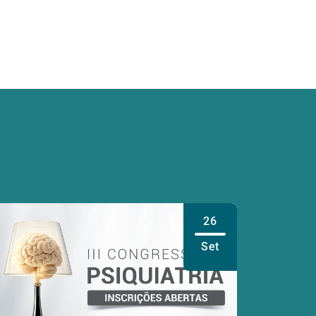
26
Set