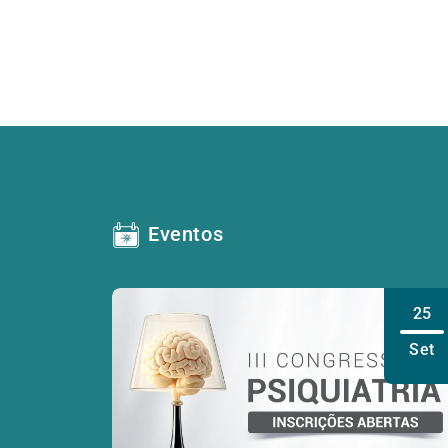
Eventos
25
Set