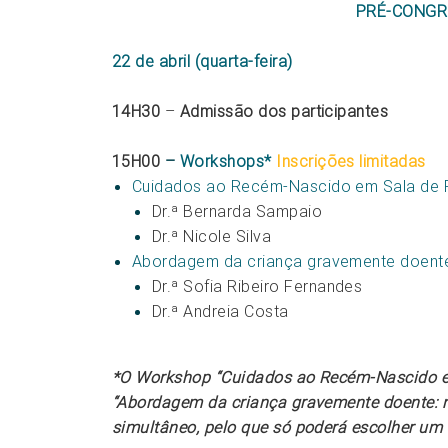
PRÉ-CONGR
22 de abril (quarta-feira)
14H30
–
Admissão dos participantes
15H00
–
Workshops*
Inscrições limitadas
Cuidados ao Recém-Nascido em Sala de P
Dr.ª Bernarda Sampaio
Dr.ª Nicole Silva
Abordagem da criança gravemente doente
Dr.ª Sofia Ribeiro Fernandes
Dr.ª Andreia Costa
*O Workshop “Cuidados ao Recém-Nascido em
“Abordagem da criança gravemente doente: 
simultâneo, pelo que só poderá escolher um