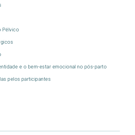
s
 Pélvico
rgicos
o
identidade e o bem-estar emocional no pós-parto
as pelos participantes