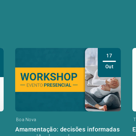
17
Out
Boa Nova
T
Amamentação: decisões informadas
E