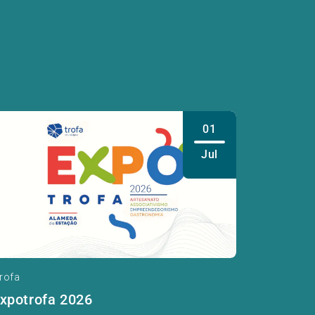
01
Jul
rofa
xpotrofa 2026