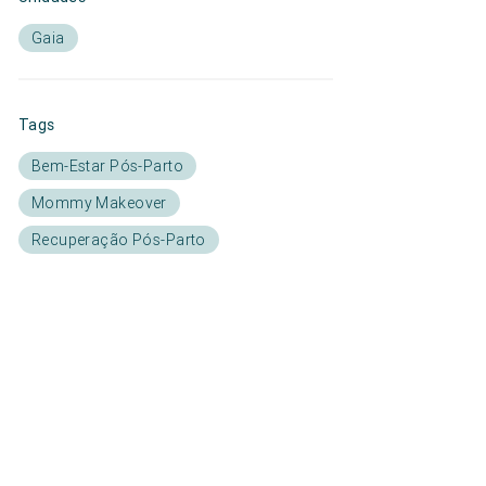
Gaia
Tags
Bem-Estar Pós-Parto
Mommy Makeover
Recuperação Pós-Parto