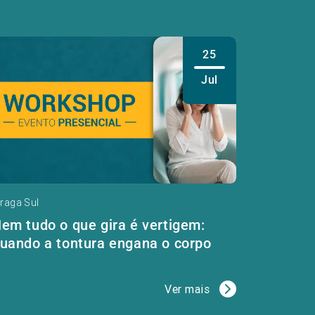
25
Jul
raga Sul
em tudo o que gira é vertigem:
uando a tontura engana o corpo
Ver mais