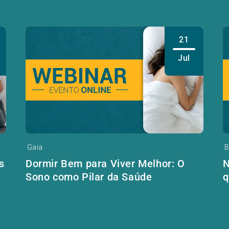
21
Jul
Gaia
B
s
Dormir Bem para Viver Melhor: O
N
Sono como Pilar da Saúde
q