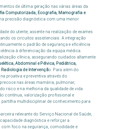
mentos de última geração nas várias áreas da
ia Computorizada, Ecografia, Mamografia e
xima precisão diagnóstica com uma menor
ade do utente, assente na realização de exames
zando os circuitos assistenciais. A integração
continuamente o padrão de segurança e eficiência
lência à diferenciação da equipa médica.
alização clínica, assegurando cuidados altamente
lética, Abdominal e Pélvica, Pediátrica,
 Radiologia de Intervençã
o. Para além do
a proativa e preventiva através do
 precoce nas áreas mamária, pulmonar,
do risco e na melhoria da qualidade de vida.
ontínua, valorização profissional e
partilha multidisciplinar de conhecimento para
ceira relevante do Serviço Nacional de Saúde,
apacidade diagnóstica e reforçar a
da com foco na segurança, comodidade e