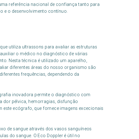
ma referência nacional de confiança tanto para
ão e o desenvolvimento contínuo.
que utiliza ultrassons para avaliar as estruturas
uxiliar o médico no diagnóstico de várias
to. Nesta técnica é utilizado um aparelho,
valiar diferentes áreas do nosso organismo são
diferentes frequências, dependendo da
grafia inovadora permite o diagnóstico com
a dor pélvica, hemorragias, disfunção
om este ecógrafo, que fornece imagens excecionais
fluxo de sangue através dos vasos sanguíneos
ulas do sangue. O Eco Doppler é útil no