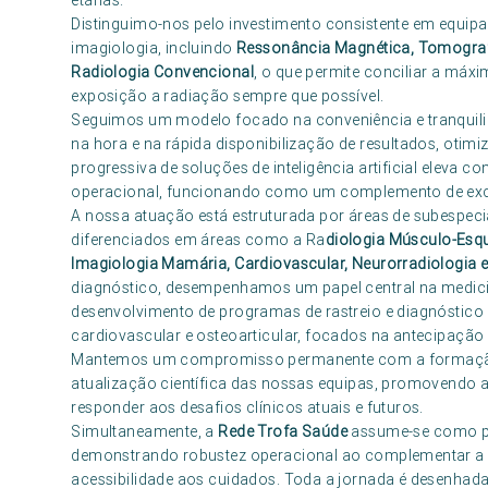
etárias.
Distinguimo-nos pelo investimento consistente em equipa
imagiologia, incluindo
Ressonância Magnética, Tomograf
Radiologia Convencional
, o que permite conciliar a má
exposição a radiação sempre que possível.
Seguimos um modelo focado na conveniência e tranquilid
na hora e na rápida disponibilização de resultados, otimi
progressiva de soluções de inteligência artificial eleva 
operacional, funcionando como um complemento de exce
A nossa atuação está estruturada por áreas de subespeci
diferenciados em áreas como a Ra
diologia Músculo-Esque
Imagiologia Mamária, Cardiovascular, Neurorradiologia e
diagnóstico, desempenhamos um papel central na medicin
desenvolvimento de programas de rastreio e diagnóstico
cardiovascular e osteoarticular, focados na antecipação 
Mantemos um compromisso permanente com a formação c
atualização científica das nossas equipas, promovendo a 
responder aos desafios clínicos atuais e futuros.
Simultaneamente, a
Rede Trofa Saúde
assume-se como par
demonstrando robustez operacional ao complementar a c
acessibilidade aos cuidados. Toda a jornada é desenha