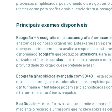
processos simplificados, posicionando o serviço como u
utentes como para profissionais que valorizam a inovaç
Principais exames disponíveis
Ecografia
– A
ecografia
ou
ultrassonografia
é um
exame
anatómicas do nosso organismo. Este exame serve para a
doenças, assim como para avaliar a resposta ao tratamen
denominado
ecógrafo
que produz os
ultrassons
. Para a
utilizados diferentes
sondas
, que emitem ultrassons com 
profundidade do órgão que se pretende avaliar.
Ecografia ginecológica avançada com 3D\4D
– esta eco
múltiplas abordagens e estudos altamente completos par
geniturinária e infertilidade podem ser diagnosticadas c
e ferramentas de análise avançadas.
Eco Doppler
– teste não invasivo que permite estimar o 
mediante o recurso a ultrassons que incidem sobre as cél