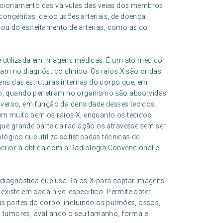
ncionamento das válvulas das veias dos membros
congénitas, de oclusões arteriais, de doença
s ou do estreitamento de artérias, como as do
e utilizada em imagens médicas. É um ato médico
am no diagnóstico clínico. Os raios X são ondas
ens das estruturas internas do corpo que, em
o, quando penetram no organismo são absorvidas
iverso, em função da densidade desses tecidos.
m muito bem os raios X, enquanto os tecidos
ue grande parte da radiação os atravesse sem ser
ógico que utiliza sofisticadas técnicas de
rior à obtida com a Radiologia Convencional e
diagnóstica que usa Raios-X para captar imagens
existe em cada nível específico. Permite obter
s partes do corpo, incluindo os pulmões, ossos,
o tumores, avaliando o seu tamanho, forma e