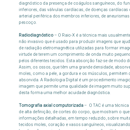
diagnóstico da presença de coágulos sanguíneos, do fu
inferiores, das válvulas cardíacas, de doenças cardíacas 
arterial periférica dos membros inferiores, de aneurisma
pescoço.
Radiodiagnóstico
– O Raio-X é a técnica mais usualment
não invasivo que é usado para produzir imagens que ajud
de radiação eletromagnética utilizadas para formar imag
virtude de terem um comprimento de onda muito pequen
pelos diferentes tecidos. Esta absorção faz-se de modo d
Assim, os ossos, que têm uma grande densidade, absorve
moles, como a pele, a gordura e os músculos, permitem q
absorvida. A Radiologia Digital é um procedimento imagiol
imagem que permite uma qualidade de imagem muito supe
desta forma uma melhor acuidade diagnóstica.
Tomografia axial computorizada
– O TAC é uma técnica 
de alta definição, de cortes do corpo, que mostram o que 
informações detalhadas, em tempo reduzido, sobre muita
tecidos moles, coração e vasos sanguíneos, visualizand