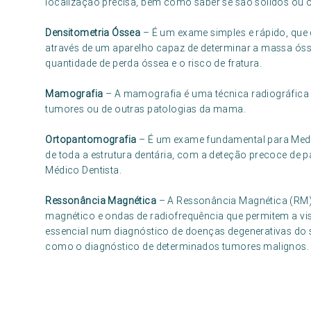
localização precisa, bem como saber se são sólidos ou 
Densitometria Óssea
– É um exame simples e rápido, que 
através de um aparelho capaz de determinar a massa óss
quantidade de perda óssea e o risco de fratura.
Mamografia
– A mamografia é uma técnica radiográfica 
tumores ou de outras patologias da mama.
Ortopantomografia
– É um exame fundamental para Medi
de toda a estrutura dentária, com a deteção precoce de 
Médico Dentista.
Ressonância Magnética
– A Ressonância Magnética (RM
magnético e ondas de radiofrequência que permitem a v
essencial num diagnóstico de doenças degenerativas do s
como o diagnóstico de determinados tumores malignos.