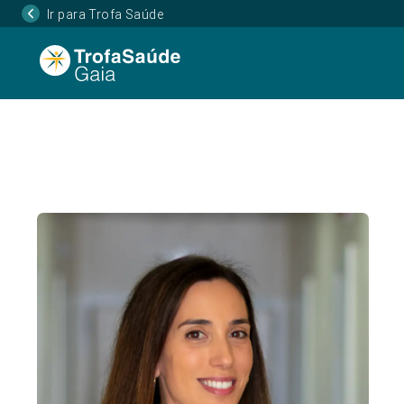
Ir para Trofa Saúde
Página Inicial
Corpo Clínico
Adriana Moreira
•
•