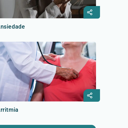
nsiedade
rritmia