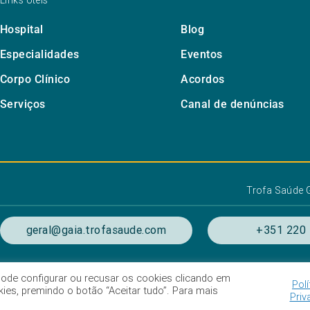
Links Úteis
Hospital
Blog
Especialidades
Eventos
Corpo Clínico
Acordos
Serviços
Canal de denúncias
Trofa Saúde 
geral@gaia.trofasaude.com
+351 220 
. Pode configurar ou recusar os cookies clicando em
Polí
ondições de utilização
Listagem das Unidades Hospitala
es, premindo o botão “Aceitar tudo”. Para mais
Priv
Intermediação de crédito