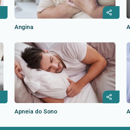
Angina
A
Apneia do Sono
A