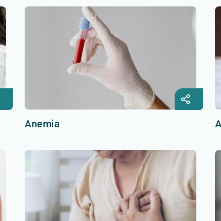
Anemia
A