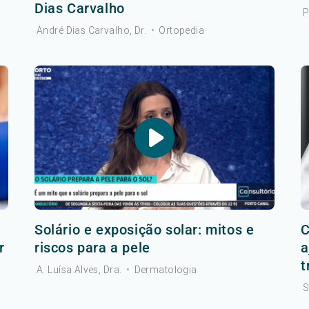
Dias Carvalho
P
André Dias Carvalho, Dr.
•
Ortopedia
r
Solário e exposição solar: mitos e
C
r
riscos para a pele
a
t
A. Luísa Alves, Dra.
•
Dermatologia
S