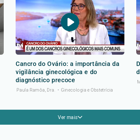
Cancro do Ovário: a importância da
D
vigilância ginecológica e do
d
diagnóstico precoce
M
Paula Ramôa, Dra.
•
Ginecologia e Obstetrícia
Ver mais