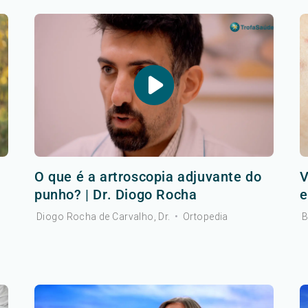
O que é a artroscopia adjuvante do
V
punho? | Dr. Diogo Rocha
e
Diogo Rocha de Carvalho, Dr.
•
Ortopedia
B