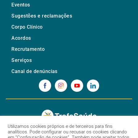
Eventos
Sugestões e reclamações
Corpo Clínico
Acordos
Recrutamento
Serviços
Canal de denúncias
Utilizamos cookies próprios e de terceiros para fins
analíticos. Pode configurar ou recusar os cookies clicando
Trofa Saúde Gaia
em “Configuração de cookies”. Também pode aceitar todos