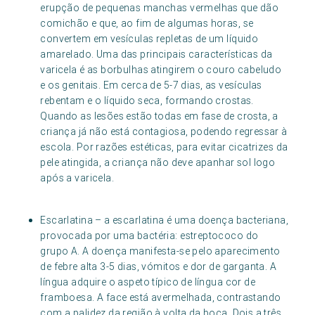
erupção de pequenas manchas vermelhas que dão
comichão e que, ao fim de algumas horas, se
convertem em vesículas repletas de um líquido
amarelado. Uma das principais características da
varicela é as borbulhas atingirem o couro cabeludo
e os genitais. Em cerca de 5-7 dias, as vesículas
rebentam e o líquido seca, formando crostas.
Quando as lesões estão todas em fase de crosta, a
criança já não está contagiosa, podendo regressar à
escola. Por razões estéticas, para evitar cicatrizes da
pele atingida, a criança não deve apanhar sol logo
após a varicela.
Escarlatina – a escarlatina é uma doença bacteriana,
provocada por uma bactéria: estreptococo do
grupo A. A doença manifesta-se pelo aparecimento
de febre alta 3-5 dias, vómitos e dor de garganta. A
língua adquire o aspeto típico de língua cor de
framboesa. A face está avermelhada, contrastando
com a palidez da região à volta da boca. Dois a três