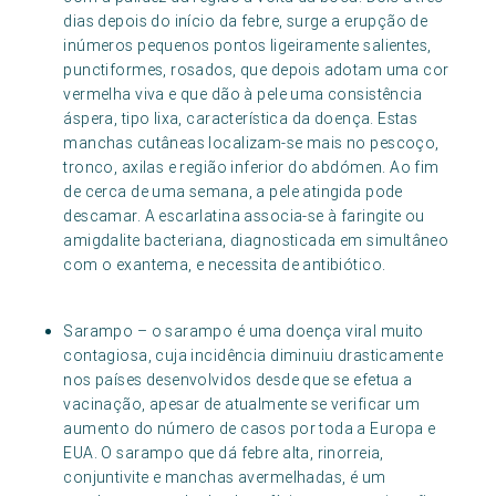
dias depois do início da febre, surge a erupção de
inúmeros pequenos pontos ligeiramente salientes,
punctiformes, rosados, que depois adotam uma cor
vermelha viva e que dão à pele uma consistência
áspera, tipo lixa, característica da doença. Estas
manchas cutâneas localizam-se mais no pescoço,
tronco, axilas e região inferior do abdómen. Ao fim
de cerca de uma semana, a pele atingida pode
descamar. A escarlatina associa-se à faringite ou
amigdalite bacteriana, diagnosticada em simultâneo
com o exantema, e necessita de antibiótico.
Sarampo – o sarampo é uma doença viral muito
contagiosa, cuja incidência diminuiu drasticamente
nos países desenvolvidos desde que se efetua a
vacinação, apesar de atualmente se verificar um
aumento do número de casos por toda a Europa e
EUA. O sarampo que dá febre alta, rinorreia,
conjuntivite e manchas avermelhadas, é um