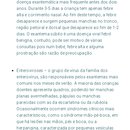
doença exantemática mais frequente antes dos dois
anos. Durante 3-5 dias a criança tem apenas febre
alta e corrimento nasal. Ao fim deste tempo, a febre
desaparece e surgem pequenas manchas no tronco,
região peitoral e dorsal que desaparece ao fim de 1-2
dias. O exantema súbito é uma doença viral febril
benigna, contudo, pode ser motivo de várias
consultas pois num bebé, febre alta e alguma
prostração são razão de preocupação.
Enteroviroses – o grupo de vírus da família dos
enterovírus, são responsáveis pelos exantemas mais
comuns nos meses de verão. A maioria das crianças
doentes apresenta quadros, podendo ter manchas
planas avermelhadas, pápulas ou manchas
parecidas com as da escarlatina ou da rubéola.
Ocasionalmente ocorrem síndromes clínicos mais
característicos, como o síndrome mão-pé-boca, em
que há lesões nas mãos, pés e boca, ou a
herpangina, caracterizada por pequenas vesículas