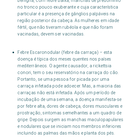
benigna, com febre baixa, manchas de predomínio
no tronco pouco exuberante e cuja característica
particular é a presença de gânglios palpáveis na
região posterior da cabeça. As mulheres em idade
fértil, que não tiveram rubéola e que não foram
vacinadas, devem ser vacinadas.
Febre Escaronodular (febre da carraça) – esta
doença é típica dos meses quentes nos países
mediterrâneos. O agente causador, a rickettsia
conori, tem o seu reservatório na carraça do cão.
Portanto, se uma pessoa for picada por uma
carraça infetada pode adoecer. Mas, a maioria das
carraças não está infetada. Após um período de
incubação de uma semana, a doença manifesta-se
por febre alta, dores de cabeça, dores musculares e
prostração, sintomas semelhantes a um quadro de
gripe. Depois surgem as manchas maculopapulares
e nodulares que se iniciam nos membros inferiores
incluindo as palmas das mãos e planta dos pés.