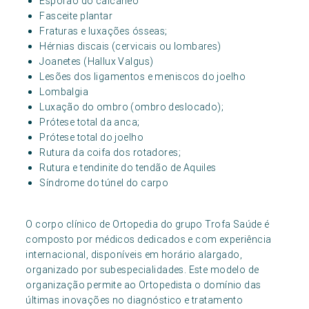
Esporão do calcâneo
Fasceite plantar
Fraturas e luxações ósseas;
Hérnias discais (cervicais ou lombares)
Joanetes (Hallux Valgus)
Lesões dos ligamentos e meniscos do joelho
Lombalgia
Luxação do ombro (ombro deslocado);
Prótese total da anca;
Prótese total do joelho
Rutura da coifa dos rotadores;
Rutura e tendinite do tendão de Aquiles
Síndrome do túnel do carpo
O corpo clínico de Ortopedia do grupo Trofa Saúde é
composto por médicos dedicados e com experiência
internacional, disponíveis em horário alargado,
organizado por subespecialidades. Este modelo de
organização permite ao Ortopedista o domínio das
últimas inovações no diagnóstico e tratamento