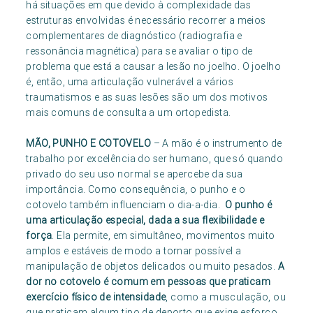
há situações em que devido à complexidade das
estruturas envolvidas é necessário recorrer a meios
complementares de diagnóstico (radiografia e
ressonância magnética) para se avaliar o tipo de
problema que está a causar a lesão no joelho. O joelho
é, então, uma articulação vulnerável a vários
traumatismos e as suas lesões são um dos motivos
mais comuns de consulta a um ortopedista.
MÃO, PUNHO E COTOVELO
– A mão é o instrumento de
trabalho por excelência do ser humano, que só quando
privado do seu uso normal se apercebe da sua
importância. Como consequência, o punho e o
cotovelo também influenciam o dia-a-dia.
O punho é
uma articulação especial, dada a sua flexibilidade e
força
. Ela permite, em simultâneo, movimentos muito
amplos e estáveis de modo a tornar possível a
manipulação de objetos delicados ou muito pesados.
A
dor no cotovelo é comum em pessoas que praticam
exercício físico de intensidade
, como a musculação, ou
que praticam algum tipo de deporto que exige esforço