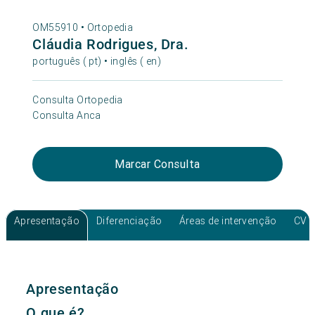
OM55910 •
Ortopedia
Cláudia Rodrigues, Dra.
português ( pt) • inglês ( en)
Consulta Ortopedia
Consulta Anca
Marcar Consulta
Apresentação
Diferenciação
Áreas de intervenção
CV
Apresentação
O que é?