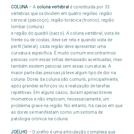
COLUNA
– A
coluna vertebral
é constituída por 33
vértebras que se dividem em quatro regiões: região
cervical (pescoço), região torácica (tronco), região
lombar (cintura)
e região do quadril (sacro). A coluna vertebral, vista de
frente ou de costas, deve ser reta e quando vista de
perfil (lateral), cada região deve apresentar uma
curvatura específica. É muito comum encontrarmos
pessoas com essas linhas demasiado acentuadas, mas
também existem pessoas sem essas curvaturas. A
maior parte das pessoas já teve algum tipo de dor na
coluna. Dores da coluna são comuns, principalmente,
após grandes esforços ou a realização de tarefas
repetitivas. Em alguns casos, duram apenas breves
momentos e não implicam, necessariamente, um
problema grave na região. No entanto, há casos em que
as dores se manifestam como um sintoma de
patologia crónica na coluna.
JOELHO
– O joelho é uma articulação complexa que