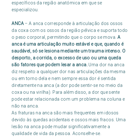
específicos da região anatómica em que se
especializou.
ANCA
– A anca corresponde à articulação dos ossos
da coxa com os ossos da região pélvica e suporta todo
o peso corporal, permitindo que o corpo se mova.
A
anca é uma articulação muito estável e que, quando é
saudável, só se lesiona mediante um trauma intenso. O
desporto, a corrida, o excesso de uso ou uma queda
são fatores que podem lesar a anca.
Uma dor na anca
diz respeito a qualquer dor nas articulações da mesma
ou em torno dela e nem sempre essa dor é sentida
diretamente na anca (a dor pode sentir-se no meio da
coxa ou na virilha). Para além disso, a dor que sente
pode estar relacionada com um problema na coluna e
não na anca.
As fraturas na anca são mais frequentes em idosos
devido às quedas acidentais e ossos mais fracos. Uma
lesão na anca pode mudar significativamente a
qualidade de vida da pessoa. Aconselhe-se.