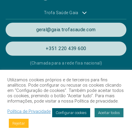
Trofa Saúde Gaia
geral@gaia.trofasaude.com
+351 220 439 600
(Chamada para a rede fixa nacional)
Utilizamos cookies próprios e de terceiros para fins
Política de Privacidade e de Cookies
analíticos. Pode configurar ou recusar os cookies clicando
em “Configuração de cookies”. Também pode aceitar todos
Termos e condições de utilização
os cookies, premindo o botão “Aceitar tudo”. Para mais
informações, pode visitar a nossa Política de privacidade.
Listagem das Unidades Hospitalares
Política de Privacidade
Proteção de dados
Configurar cookies
Aceitar todos
Livro de Reclamações
Rejeitar
Marcação
Intermediação de crédito