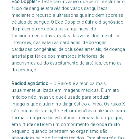
Eco Doppler
– teste não invasivo que permite estimar o
fluxo de sangue através dos vasos sanguíneos
mediante o recurso a ultrassons que incidem sobre as
células do sangue. O Eco Doppler é útil no diagnóstico
da presença de coágulos sanguíneos, do
funcionamento das válvulas das veias dos membros
inferiores, das válvulas cardíacas, de doenças
cardíacas congénitas, de oclusões arteriais, de doença
arterial periférica dos membros inferiores, de
aneurismas ou do estreitamento de artérias, como as
do pescoço.
Radiodiagnóstico
– O Raio-X é a técnica mais
usualmente utilizada em imagens médicas. É um ato
médico não invasivo que é usado para produzir
imagens que ajudam no diagnóstico clínico. Os raios X
são ondas de radiação eletromagnética utilizadas para
formar imagens das estruturas internas do corpo que,
em virtude de terem um comprimento de onda muito
pequeno, quando penetram no organismo são
absorvidas pelos diferentes tecidos. Esta absorção faz-