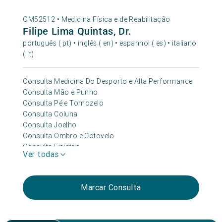
OM52512 •
Medicina Física e de Reabilitação
Filipe Lima Quintas, Dr.
português ( pt) • inglês ( en) • espanhol ( es) • italiano
( it)
Consulta Medicina Do Desporto e Alta Performance
Consulta Mão e Punho
Consulta Pé e Tornozelo
Consulta Coluna
Consulta Joelho
Consulta Ombro e Cotovelo
Consulta Fisiatria
Ver todas
Consulta Reabilitação Temporo Mandibular
Consulta Anca
Consulta Aptidão Médico-desportiva
Marcar Consulta