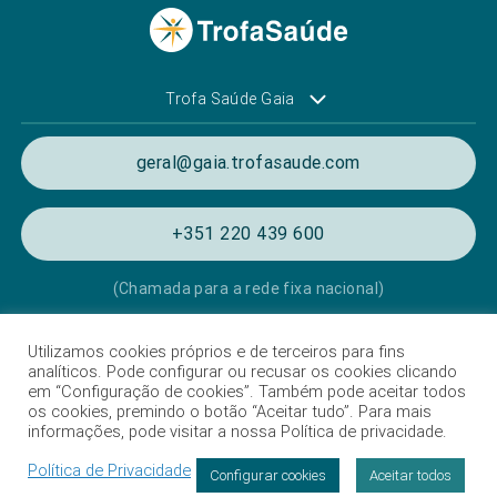
Trofa Saúde Gaia
geral@gaia.trofasaude.com
+351 220 439 600
(Chamada para a rede fixa nacional)
Utilizamos cookies próprios e de terceiros para fins
Política de Privacidade e de Cookies
analíticos. Pode configurar ou recusar os cookies clicando
em “Configuração de cookies”. Também pode aceitar todos
Termos e condições de utilização
os cookies, premindo o botão “Aceitar tudo”. Para mais
informações, pode visitar a nossa Política de privacidade.
Listagem das Unidades Hospitalares
Política de Privacidade
Proteção de dados
Configurar cookies
Aceitar todos